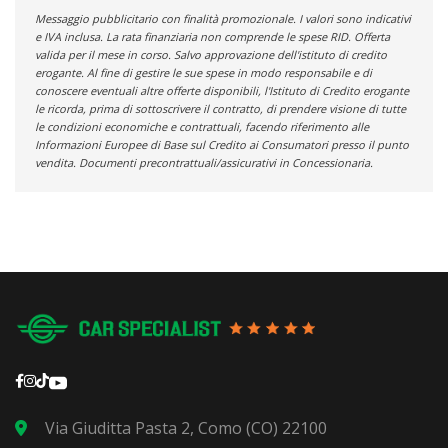
Messaggio pubblicitario con finalità promozionale. I valori sono indicativi
e IVA inclusa. La rata finanziaria non comprende le spese RID. Offerta
valida per il mese in corso. Salvo approvazione dell'istituto di credito
erogante. Al fine di gestire le sue spese in modo responsabile e di
conoscere eventuali altre offerte disponibili, l'Istituto di Credito erogante
le ricorda, prima di sottoscrivere il contratto, di prendere visione di tutte
le condizioni economiche e contrattuali, facendo riferimento alle
Informazioni Europee di Base sul Credito ai Consumatori presso il punto
vendita. Documenti precontrattuali/assicurativi in Concessionaria.
Via Giuditta Pasta 2, Como (CO) 22100