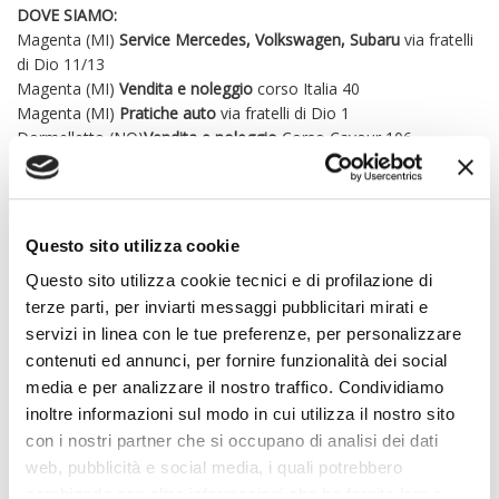
DOVE SIAMO:
Magenta (MI)
Service Mercedes, Volkswagen, Subaru
via fratelli
di Dio 11/13
Magenta (MI)
Vendita e noleggio
corso Italia 40
Magenta (MI)
Pratiche auto
via fratelli di Dio 1
Dormelletto (NO)
Vendita e noleggio
Corso Cavour 106.
Como (CO)
Vendita e noleggio
via Giuditta Pasta 2 presso Car
Specialist
CONTATTI:
Questo sito utilizza cookie
Vendite Magenta 0297950220
Questo sito utilizza cookie tecnici e di profilazione di
Vendite Dormelletto 0322329017
terze parti, per inviarti messaggi pubblicitari mirati e
Vendite Como 0314313066
Vendite Dealer B2B 3297892121
servizi in linea con le tue preferenze, per personalizzare
Gli accessori di serie ed extraserie, i dati tecnici , le foto e i
contenuti ed annunci, per fornire funzionalità dei social
prezzi indicati nella presente scheda potrebbero riportare errori
media e per analizzare il nostro traffico. Condividiamo
e omissioni dovuti ad aggiornamenti e integrazioni della base
inoltre informazioni sul modo in cui utilizza il nostro sito
dati. Invitiamo i gentili clienti a contattarci telefonicamente o via
con i nostri partner che si occupano di analisi dei dati
mail per verificare l’effettiva disponibilità, prezzo e dotazione del
web, pubblicità e social media, i quali potrebbero
veicolo. Il Gruppo Elitcar declina ogni responsabilità per eventuali
combinarle con altre informazioni che ha fornito loro o