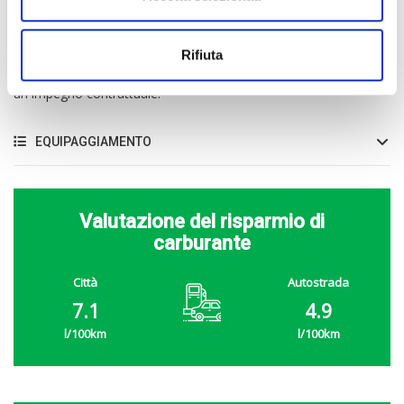
valutazione d’acquisto in tempo reale oppure gestirla in conto
vendita, inserendola sui nostri portali.
Car Specialist S.r.l. declina ogni responsabilità per eventuali
Rifiuta
involontarie incongruenze che non rappresentano in alcun modo
un impegno contrattuale.
EQUIPAGGIAMENTO
Valutazione del risparmio di
carburante
Città
Autostrada
7.1
4.9