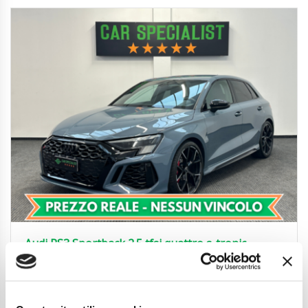
Audi RS3 Sportback 2.5 tfsi quattro s-tronic
BOLLO/SUPERBOLLO/TAGLIANDO PAGATI
51.850
€
Anni
02/2024