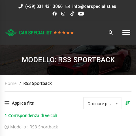
(+39) 031 431 3066
info@carspecialist.eu
MODELLO: RS3 SPORTBACK
Home
RS3 Sportback
Applica filtri
Ordinare per data
1
Corrispondenza di veicoli
Modello :
RS3 Sportback