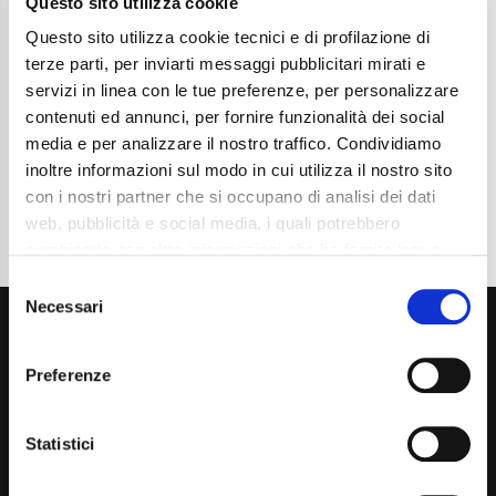
Questo sito utilizza cookie
Chilometraggio
19350
Tipo Di Carburante
Benzina
Questo sito utilizza cookie tecnici e di profilazione di
Cambio
Automatico
terze parti, per inviarti messaggi pubblicitari mirati e
Normativa Euro
Euro6d-ISC-FCM
servizi in linea con le tue preferenze, per personalizzare
contenuti ed annunci, per fornire funzionalità dei social
Dettaglio
media e per analizzare il nostro traffico. Condividiamo
inoltre informazioni sul modo in cui utilizza il nostro sito
con i nostri partner che si occupano di analisi dei dati
web, pubblicità e social media, i quali potrebbero
combinarle con altre informazioni che ha fornito loro o
che hanno raccolto dal suo utilizzo dei loro servizi. La
Consent
mera chiusura del banner non comporta l’accettazione
Necessari
Selection
dei cookie e atre tecnologie. Vedi la nostra
cookie
policy
.
Preferenze
Il consenso può essere espresso cliccando "Accetto
tutti” o selezionando le diverse categorie di cookies
Statistici
Via Giuditta Pasta 2, Como (CO) 22100