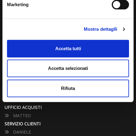
(+39) 031 431 3066
Marketing
info@carspecialist.eu
Dal Lunedì al Venerdì: 09:00 - 12:30 | 14:00 - 19:00
Mostra dettaglli
Sabato: 09:00 - 12:30
Domenica: chiuso
Accetta tutti
CONTATTA UN CONSULENTE
Accetta selezionati
UFFICIO VENDITE
Rifiuta
JACOPO
ALESSANDRO
UFFICIO ACQUISTI
MATTEO
SERVIZIO CLIENTI
DANIELE