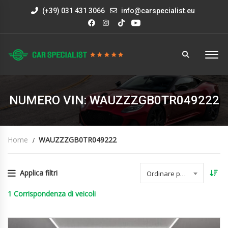
(+39) 031 431 3066
info@carspecialist.eu
NUMERO VIN: WAUZZZGB0TR049222
Home
WAUZZZGB0TR049222
Applica filtri
Ordinare per data
1
Corrispondenza di veicoli