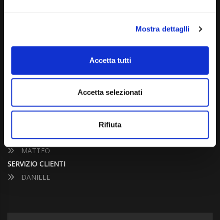
Dal Lunedì al Venerdì: 09:00 - 12:30 | 14:00 - 19:00
Sabato: 09:00 - 12:30
Mostra dettaglli
Domenica: chiuso
Accetta tutti
CONTATTA UN CONSULENTE
Accetta selezionati
UFFICIO VENDITE
JACOPO
ALESSANDRO
Rifiuta
UFFICIO ACQUISTI
MATTEO
SERVIZIO CLIENTI
DANIELE