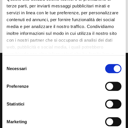
terze parti, per inviarti messaggi pubblicitari mirati e
Dettaglio
servizi in linea con le tue preferenze, per personalizzare
contenuti ed annunci, per fornire funzionalità dei social
media e per analizzare il nostro traffico. Condividiamo
inoltre informazioni sul modo in cui utilizza il nostro sito
con i nostri partner che si occupano di analisi dei dati
web, pubblicità e social media, i quali potrebbero
combinarle con altre informazioni che ha fornito loro o
che hanno raccolto dal suo utilizzo dei loro servizi. La
Consent
mera chiusura del banner non comporta l’accettazione
Necessari
Selection
dei cookie e atre tecnologie. Vedi la nostra
cookie
policy
.
Preferenze
Il consenso può essere espresso cliccando "Accetto
Via Giuditta Pasta 2, Como (CO) 22100
tutti” o selezionando le diverse categorie di cookies
Statistici
(+39) 031 431 3066
info@carspecialist.eu
Marketing