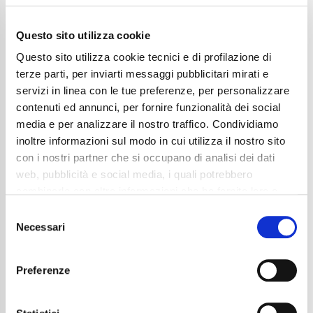
Questo sito utilizza cookie
Questo sito utilizza cookie tecnici e di profilazione di
terze parti, per inviarti messaggi pubblicitari mirati e
servizi in linea con le tue preferenze, per personalizzare
contenuti ed annunci, per fornire funzionalità dei social
media e per analizzare il nostro traffico. Condividiamo
inoltre informazioni sul modo in cui utilizza il nostro sito
con i nostri partner che si occupano di analisi dei dati
web, pubblicità e social media, i quali potrebbero
Mercedes-Benz GLC 200 4Matic Mild Hybrid AMG
combinarle con altre informazioni che ha fornito loro o
Line Advanced Plus
che hanno raccolto dal suo utilizzo dei loro servizi. La
Consent
54.990
€
mera chiusura del banner non comporta l’accettazione
Necessari
Selection
dei cookie e atre tecnologie. Vedi la nostra
cookie
Anni
03/2025
policy
.
Chilometraggio
24848
Preferenze
Tipo Di Carburante
Elettrica/Benzina
Cambio
Automatico
Il consenso può essere espresso cliccando "Accetto
Normativa Euro
Euro 6d
tutti” o selezionando le diverse categorie di cookies