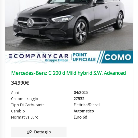
Mercedes-Benz C 200 d Mild hybrid S.W. Advanced
34.990
€
Anni
04/2025
Chilometraggio
27532
Tipo Di Carburante
Elettrica/Diesel
Cambio
Automatico
Normativa Euro
Euro 6d
Dettaglio