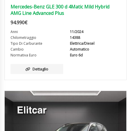
Mercedes-Benz GLE 300 d 4Matic Mild Hybrid
AMG Line Advanced Plus
94.990
€
Anni
11/2024
Chilometraggio
14388
Tipo Di Carburante
Elettrica/Diesel
Cambio
Automatico
Normativa Euro
Euro 6d
Dettaglio