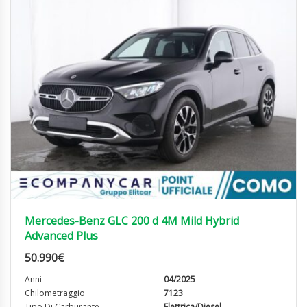
Mercedes-Benz GLC 200 d 4M Mild Hybrid
Advanced Plus
50.990
€
Anni
04/2025
Chilometraggio
7123
Tipo Di Carburante
Elettrica/Diesel