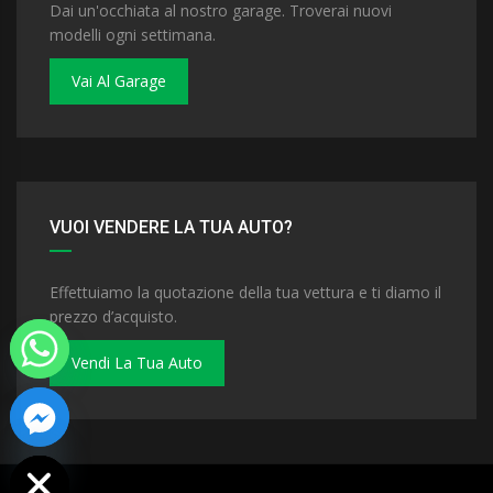
Dai un'occhiata al nostro garage. Troverai nuovi
modelli ogni settimana.
Vai Al Garage
VUOI VENDERE LA TUA AUTO?
Effettuiamo la quotazione della tua vettura e ti diamo il
prezzo d’acquisto.
Vendi La Tua Auto
 chaty