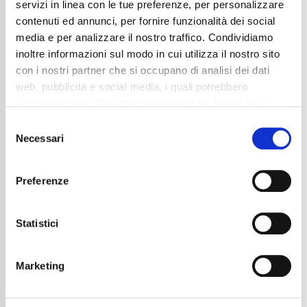
servizi in linea con le tue preferenze, per personalizzare
contenuti ed annunci, per fornire funzionalità dei social
media e per analizzare il nostro traffico. Condividiamo
inoltre informazioni sul modo in cui utilizza il nostro sito
con i nostri partner che si occupano di analisi dei dati
web, pubblicità e social media, i quali potrebbero
Mercedes-Benz C 200 d Mild hybrid Advanced
combinarle con altre informazioni che ha fornito loro o
36.990
€
che hanno raccolto dal suo utilizzo dei loro servizi. La
Consent
Anni
04/2025
mera chiusura del banner non comporta l’accettazione
Necessari
Selection
Chilometraggio
4747
dei cookie e atre tecnologie. Vedi la nostra
cookie
Tipo Di Carburante
Elettrica/Diesel
policy
.
Cambio
Automatico
Preferenze
Normativa Euro
Euro 6d
Il consenso può essere espresso cliccando "Accetto
tutti” o selezionando le diverse categorie di cookies
Dettaglio
Statistici
Marketing