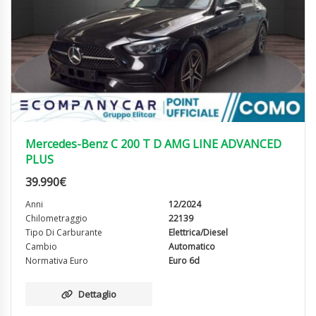
Mercedes-Benz C 200 T D AMG LINE ADVANCED
PLUS
39.990
€
Anni
12/2024
Chilometraggio
22139
Tipo Di Carburante
Elettrica/Diesel
Cambio
Automatico
Normativa Euro
Euro 6d
Dettaglio