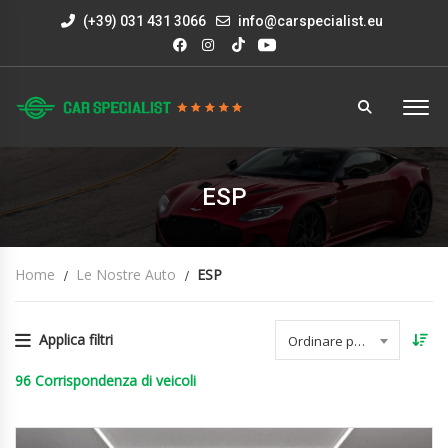
(+39) 031 431 3066
info@carspecialist.eu
ESP
Home
Le Nostre Auto
ESP
Applica filtri
Ordinare per data
96
Corrispondenza di veicoli