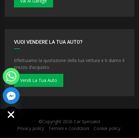
Vai Al Garage
VUOI VENDERE LA TUA AUTO?
Effettuiamo la quotazione della tua vettura e ti diamo il
prezzo d’acquisto.
Vendi La Tua Auto
 chaty
©Copyright 2026
Car Specialist
Privacy policy
Termini e Condizioni
Cookie policy