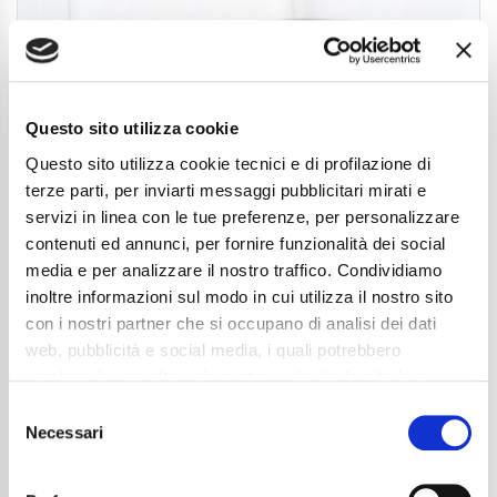
Questo sito utilizza cookie
Questo sito utilizza cookie tecnici e di profilazione di
terze parti, per inviarti messaggi pubblicitari mirati e
servizi in linea con le tue preferenze, per personalizzare
contenuti ed annunci, per fornire funzionalità dei social
media e per analizzare il nostro traffico. Condividiamo
inoltre informazioni sul modo in cui utilizza il nostro sito
Mercedes-Benz CLA 180 Automatic Progressive
con i nostri partner che si occupano di analisi dei dati
Advanced
web, pubblicità e social media, i quali potrebbero
combinarle con altre informazioni che ha fornito loro o
30.990
€
che hanno raccolto dal suo utilizzo dei loro servizi. La
Consent
Anni
06/2025
mera chiusura del banner non comporta l’accettazione
Necessari
Selection
Chilometraggio
10788
dei cookie e atre tecnologie. Vedi la nostra
cookie
Tipo Di Carburante
Elettrica/Benzina
policy
.
Cambio
Sequenziale