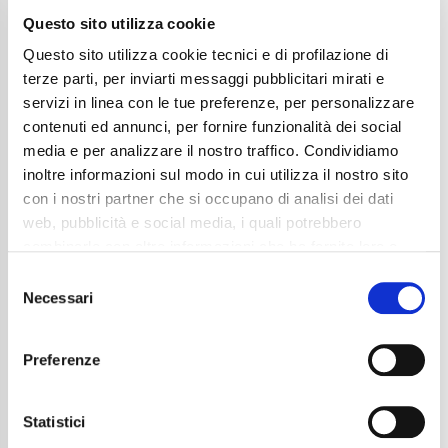
Questo sito utilizza cookie
Questo sito utilizza cookie tecnici e di profilazione di
terze parti, per inviarti messaggi pubblicitari mirati e
servizi in linea con le tue preferenze, per personalizzare
contenuti ed annunci, per fornire funzionalità dei social
media e per analizzare il nostro traffico. Condividiamo
inoltre informazioni sul modo in cui utilizza il nostro sito
con i nostri partner che si occupano di analisi dei dati
Mercedes-Benz GLE 300 d 4Matic Mild Hybrid
web, pubblicità e social media, i quali potrebbero
AMG Line Advanced Plus
combinarle con altre informazioni che ha fornito loro o
94.990
€
che hanno raccolto dal suo utilizzo dei loro servizi. La
Consent
mera chiusura del banner non comporta l’accettazione
Necessari
Anni
11/2024
Selection
dei cookie e atre tecnologie. Vedi la nostra
cookie
Chilometraggio
14388
Tipo Di Carburante
Elettrica/Diesel
policy
.
Preferenze
Cambio
Automatico
Normativa Euro
Euro 6d
Il consenso può essere espresso cliccando "Accetto
tutti” o selezionando le diverse categorie di cookies
Statistici
Dettaglio