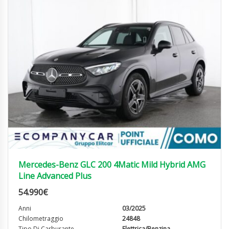
Mercedes-Benz GLC 200 4Matic Mild Hybrid AMG
Line Advanced Plus
54.990
€
Anni
03/2025
Chilometraggio
24848
Tipo Di Carburante
Elettrica/Benzina