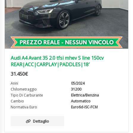
Audi A4 Avant 35 2.0 tfsi mhev S line 150cv
REAR|ACC|CARPLAY|PADDLES|18′
31.450
€
Anni
05/2024
Chilometraggio
31200
Tipo Di Carburante
Elettrica/Benzina
Cambio
Automatico
Normativa Euro
Euro6d-ISC-FCM
Dettaglio