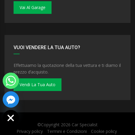
Vai Al Garage
VUOI VENDERE LA TUA AUTO?
Effettuiamo la quotazione della tua vettura e ti diamo il
prezzo d’acquisto.
Vendi La Tua Auto
 chaty
©Copyright 2026
Car Specialist
Privacy policy
Termini e Condizioni
Cookie policy