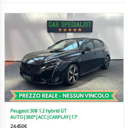
Peugeot 308 1.2 hybrid GT
AUTO|360°|ACC|CARPLAY|17′
24.450
€