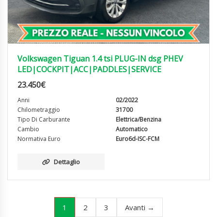
Volkswagen Tiguan 1.4 tsi PLUG-IN dsg PHEV
LED|COCKPIT|ACC|PADDLES|SERVICE
23.450
€
Anni
02/2022
Chilometraggio
31700
Tipo Di Carburante
Elettrica/Benzina
Cambio
Automatico
Normativa Euro
Euro6d-ISC-FCM
Dettaglio
1
2
3
Avanti →