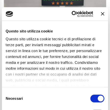
Questo sito utilizza cookie
Questo sito utilizza cookie tecnici e di profilazione di
terze parti, per inviarti messaggi pubblicitari mirati e
servizi in linea con le tue preferenze, per personalizzare
contenuti ed annunci, per fornire funzionalità dei social
media e per analizzare il nostro traffico. Condividiamo
inoltre informazioni sul modo in cui utilizza il nostro sito
Audi A3 Sportback 30 2.0 tdi s-tronic
con i nostri partner che si occupano di analisi dei dati
AUTO|NEOPAT|LED|ACC|CARPLAY
web, pubblicità e social media, i quali potrebbero
25.850
€
combinarle con altre informazioni che ha fornito loro o
che hanno raccolto dal suo utilizzo dei loro servizi. La
Anni
03/2024
Consent
Chilometraggio
30700
mera chiusura del banner non comporta l’accettazione
Necessari
Selection
Tipo Di Carburante
Diesel
dei cookie e atre tecnologie. Vedi la nostra
cookie
Cambio
Automatico
policy
.