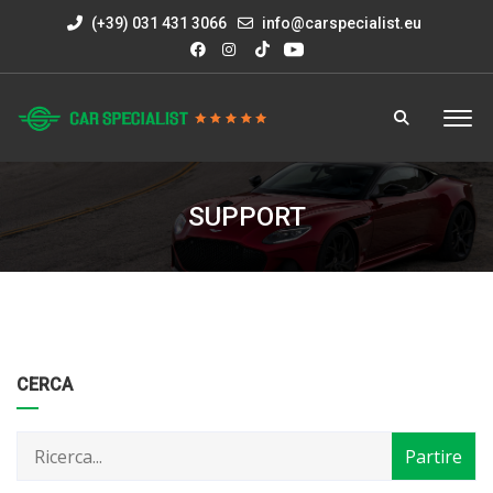
(+39) 031 431 3066
info@carspecialist.eu
SUPPORT
Categorie
Articoli
CERCA
per
mese