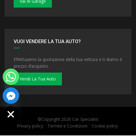
Vai Al Garage
VUOI VENDERE LA TUA AUTO?
Effettuiamo la quotazione della tua vettura e ti diamo il
prezzo d’acquisto.
Vendi La Tua Auto
 chaty
©Copyright 2026
Car Specialist
Privacy policy
Termini e Condizioni
Cookie policy