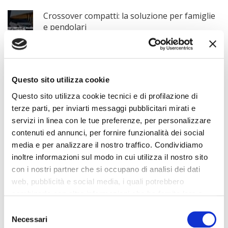
Crossover compatti: la soluzione per famiglie
e pendolari
8 Luglio 2026
CATEGORIE
Questo sito utilizza cookie
Questo sito utilizza cookie tecnici e di profilazione di
Seleziona una categoria
terze parti, per inviarti messaggi pubblicitari mirati e
servizi in linea con le tue preferenze, per personalizzare
contenuti ed annunci, per fornire funzionalità dei social
ARTICOLI PER MESE
media e per analizzare il nostro traffico. Condividiamo
inoltre informazioni sul modo in cui utilizza il nostro sito
con i nostri partner che si occupano di analisi dei dati
Selezionare il mese
web, pubblicità e social media, i quali potrebbero
combinarle con altre informazioni che ha fornito loro o
che hanno raccolto dal suo utilizzo dei loro servizi. La
TAG
Consent
mera chiusura del banner non comporta l’accettazione
Necessari
Selection