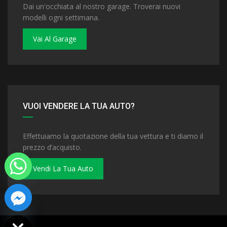
Dai un'occhiata al nostro garage. Troverai nuovi
modelli ogni settimana.
Vai Al Garage
VUOI VENDERE LA TUA AUTO?
Effettuiamo la quotazione della tua vettura e ti diamo il
prezzo d’acquisto.
Vendi La Tua Auto
 chaty