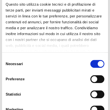
Questo sito utilizza cookie tecnici e di profilazione di
terze parti, per inviarti messaggi pubblicitari mirati e
servizi in linea con le tue preferenze, per personalizzare
contenuti ed annunci, per fornire funzionalità dei social
media e per analizzare il nostro traffico. Condividiamo
inoltre informazioni sul modo in cui utilizza il nostro sito
con i nostri partner che si occupano di analisi dei dati
web, pubblicità e social media, i quali potrebbero
combinarle con altre informazioni che ha fornito loro o
che hanno raccolto dal suo utilizzo dei loro servizi. La
Consent
mera chiusura del banner non comporta l’accettazione
Necessari
Selection
dei cookie e atre tecnologie. Vedi la nostra
cookie
QUANTO VALE LA MIA
policy
.
Preferenze
AUTO USATA
Il consenso può essere espresso cliccando "Accetto
tutti” o selezionando le diverse categorie di cookies
Statistici
Quando pensiamo di vendere l’auto, spesso e volentieri
cerchiamo di capire quanto vale la nostra auto.
Partire dal
Marketing