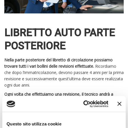
LIBRETTO AUTO PARTE
POSTERIORE
Nella parte posteriore del libretto di circolazione possiamo
trovare tutti i vari bollini delle revisioni effettuate.
Ricordiamo
che dopo l’immatricolazione, devono passare 4 anni per la prima
revisione e successivamente quest’ultima deve essere realizzata
ogni due anni.
Ogni volta che effettuiamo una revisione, il tecnico andrà a
posizionare l’esito della revisione nella parte posteriore del
libretto di circolazione.
In esso possiamo trovare anche altre
indicazioni fondamentali della storia dell’auto come ad esempio
il cambio della bombola del gas.
Questo sito utilizza cookie