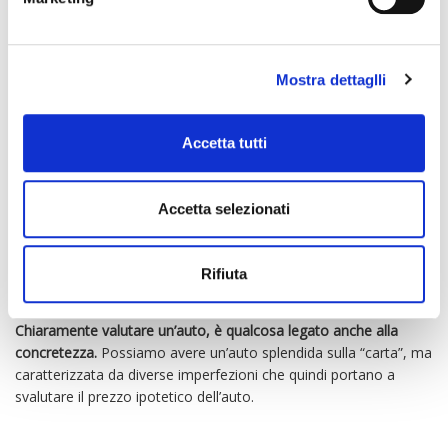
documento libretto di circolazione è chiaramente un gesto
molto importante.
Mostra dettaglli
Non possiamo vendere un’auto senza avere il libretto di
circolazione.
In esso possiamo trovare anche tutta una serie di
dati che difficilmente saremmo in grado di recuperare.
Accetta tutti
Questo documento permette di avere, in poche righe, una
Accetta selezionati
visuale perfetta ed immediata di tutto quello che caratterizza
l’auto.
Partendo da questi dati, è possibile effettuare una
valutazione dell’auto in modo corretto e preciso.
Rifiuta
Chiaramente valutare un’auto, è qualcosa legato anche alla
concretezza.
Possiamo avere un’auto splendida sulla “carta”, ma
caratterizzata da diverse imperfezioni che quindi portano a
svalutare il prezzo ipotetico dell’auto.