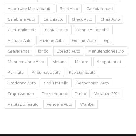
Autousate Mercatoauto
Bollo Auto
Cambiareauto
Cambiare Auto
Cerchiauto
Check Auto
Clima Auto
Contachilometri
Cristalloauto
Donne Automobili
Frenata Auto
Frizione Auto
Gomme Auto
Gpl
Gravidanza
Ibrido
Libretto Auto
Manutenzioneauto
Manutenzione Auto
Metano
Motore
Neopatentati
Permuta
Pneumaticiauto
Revisioneauto
Scadenze Auto
Sedili In Pelle
Sospensioni Auto
Trapassoauto
Trazioneauto
Turbo
Vacanze 2021
Valutazioneauto
Vendere Auto
Wankel