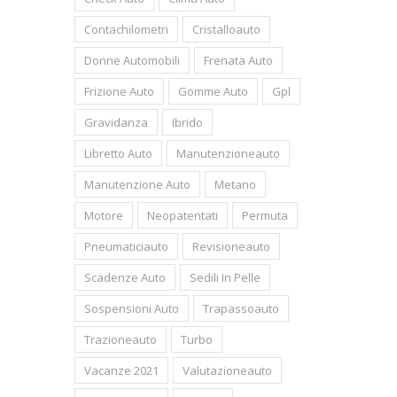
Contachilometri
Cristalloauto
Donne Automobili
Frenata Auto
Frizione Auto
Gomme Auto
Gpl
Gravidanza
Ibrido
Libretto Auto
Manutenzioneauto
Manutenzione Auto
Metano
Motore
Neopatentati
Permuta
Pneumaticiauto
Revisioneauto
Scadenze Auto
Sedili In Pelle
Sospensioni Auto
Trapassoauto
Trazioneauto
Turbo
Vacanze 2021
Valutazioneauto