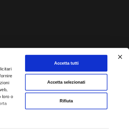
Accetta tutti
AUTO?
icitari
fornire
Vendi La Tua Auto
lla tua vettura e ti
Accetta selezionati
zioni
 web,
 loro o
Rifiuta
orta
rie di