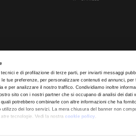
e
VUOI VENDERE LA TUA 
tecnici e di profilazione di terze parti, per inviarti messaggi pubbl
on le tue preferenze, per personalizzare contenuti ed annunci, per 
Vai Al Garage
Effettuiamo la quotazione de
ia e per analizzare il nostro traffico. Condividiamo inoltre informa
diamo il prezzo d’acquisto.
nostro sito con i nostri partner che si occupano di analisi dei dati
i quali potrebbero combinarle con altre informazioni che ha fornito
 utilizzo dei loro servizi. La mera chiusura del banner non comp
 atre tecnologie. Vedi la nostra
cookie policy
.
resso cliccando "Accetto tutti” o selezionando le diverse catego