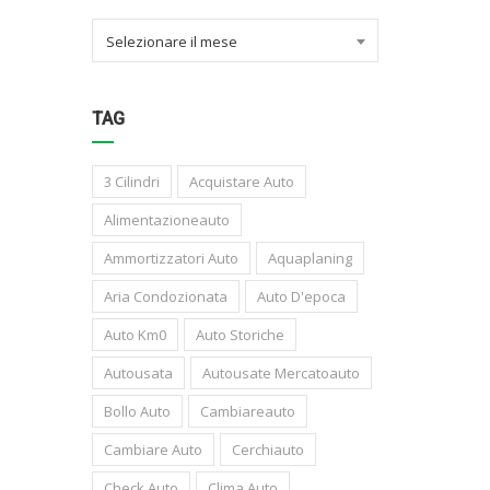
Selezionare il mese
TAG
3 Cilindri
Acquistare Auto
Alimentazioneauto
Ammortizzatori Auto
Aquaplaning
Aria Condozionata
Auto D'epoca
Auto Km0
Auto Storiche
Autousata
Autousate Mercatoauto
Bollo Auto
Cambiareauto
Cambiare Auto
Cerchiauto
Check Auto
Clima Auto