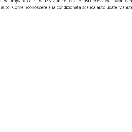
e dell'impianto di climatizzazione e tutte le fasi necessarie. Manute
ta auto Come riconoscere aria condizionata scarica auto usate Manut