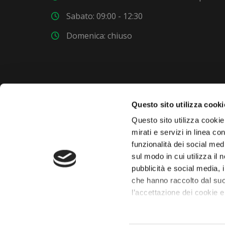
Sabato: 09:00 - 12:30
Domenica: chiuso
Questo sito utilizza cooki
VUOI COMPRARE UNA NUOVA AUTO?
Questo sito utilizza cookie 
mirati e servizi in linea c
Dai un'occhiata al nostro garage. Troverai nuovi
funzionalità dei social med
modelli ogni settimana.
sul modo in cui utilizza il 
pubblicità e social media, 
che hanno raccolto dal suo
l’accettazione dei cookie e
 chaty
Il consenso può essere esp