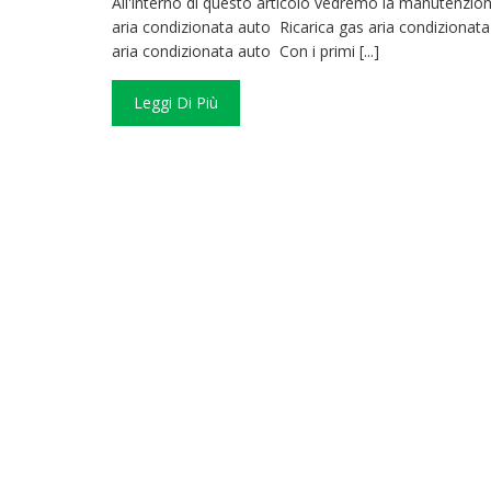
All'interno di questo articolo vedremo la manutenzion
aria condizionata auto Ricarica gas aria condiziona
aria condizionata auto Con i primi [...]
Leggi Di Più