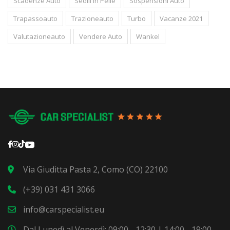
Scadenze Auto
Sedili In Pelle
Sospensioni Auto
Trapassoauto
Trazioneauto
Turbo
Vacanze 2021
Valutazioneauto
Vendere Auto
Wankel
Via Giuditta Pasta 2, Como (CO) 22100
(+39) 031 431 3066
info@carspecialist.eu
Dal Lunedì al Venerdì: 09:00 - 12:30 | 14:00 - 19:00