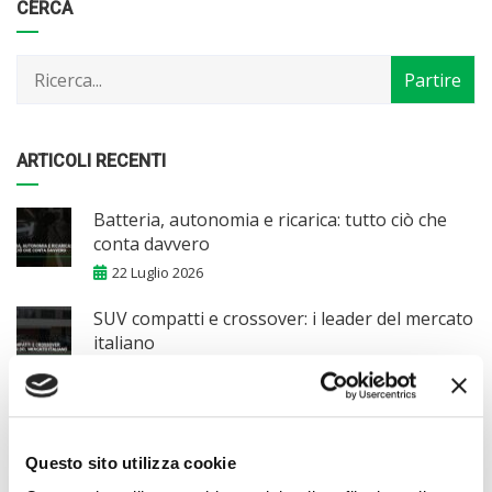
Categorie
Articoli
CERCA
per
mese
ARTICOLI RECENTI
Batteria, autonomia e ricarica: tutto ciò che
conta davvero
22 Luglio 2026
SUV compatti e crossover: i leader del mercato
italiano
15 Luglio 2026
Crossover compatti: la soluzione per famiglie
e pendolari
Questo sito utilizza cookie
8 Luglio 2026