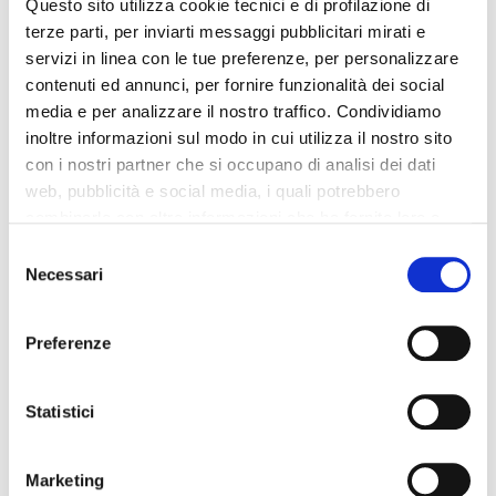
Questo sito utilizza cookie tecnici e di profilazione di
Auto Euro 5 ed Euro 6: cosa sapere prima di
terze parti, per inviarti messaggi pubblicitari mirati e
acquistare un usato
servizi in linea con le tue preferenze, per personalizzare
1 Luglio 2026
contenuti ed annunci, per fornire funzionalità dei social
media e per analizzare il nostro traffico. Condividiamo
Acquistare auto in concessionaria: assistenza
inoltre informazioni sul modo in cui utilizza il nostro sito
e garanzie vere
con i nostri partner che si occupano di analisi dei dati
24 Giugno 2026
web, pubblicità e social media, i quali potrebbero
combinarle con altre informazioni che ha fornito loro o
CATEGORIE
che hanno raccolto dal suo utilizzo dei loro servizi. La
Consent
mera chiusura del banner non comporta l’accettazione
Necessari
Selection
dei cookie e atre tecnologie. Vedi la nostra
cookie
Seleziona una categoria
policy
.
Preferenze
Il consenso può essere espresso cliccando "Accetto
ARTICOLI PER MESE
tutti” o selezionando le diverse categorie di cookies
Statistici
Selezionare il mese
Marketing