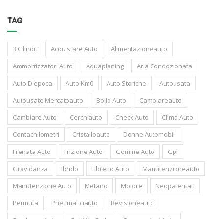
TAG
3 Cilindri
Acquistare Auto
Alimentazioneauto
Ammortizzatori Auto
Aquaplaning
Aria Condozionata
Auto D'epoca
Auto Km0
Auto Storiche
Autousata
Autousate Mercatoauto
Bollo Auto
Cambiareauto
Cambiare Auto
Cerchiauto
Check Auto
Clima Auto
Contachilometri
Cristalloauto
Donne Automobili
Frenata Auto
Frizione Auto
Gomme Auto
Gpl
Gravidanza
Ibrido
Libretto Auto
Manutenzioneauto
Manutenzione Auto
Metano
Motore
Neopatentati
Permuta
Pneumaticiauto
Revisioneauto