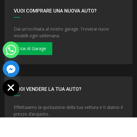
VUOI COMPRARE UNA NUOVA AUTO?
Dai un'occhiata al nostro garage. Troverai nuovi
modelli ogni settimana.
Vai Al Garage
 chaty
VUOI VENDERE LA TUA AUTO?
Effettuiamo la quotazione della tua vettura e ti diamo il
prezzo d’acquisto.
Vendi La Tua Auto