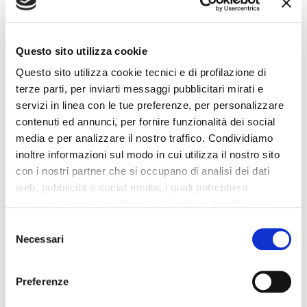
Questo sito utilizza cookie
Questo sito utilizza cookie tecnici e di profilazione di
terze parti, per inviarti messaggi pubblicitari mirati e
I VANTAGGI DEL
servizi in linea con le tue preferenze, per personalizzare
contenuti ed annunci, per fornire funzionalità dei social
MOTORE WANKEL
media e per analizzare il nostro traffico. Condividiamo
inoltre informazioni sul modo in cui utilizza il nostro sito
con i nostri partner che si occupano di analisi dei dati
Sono diversi i motivi per cui il motore Wankel è un ottimo
web, pubblicità e social media, i quali potrebbero
motore.
In primis abbiamo una
elevata leggerezza
dovuta anche
combinarle con altre informazioni che ha fornito loro o
al rapporto ottimale tra potenza e peso. Confrontando quindi
che hanno raccolto dal suo utilizzo dei loro servizi. La
motore Wankel e motore tradizionale, a parità di cilindrata si ha
Consent
mera chiusura del banner non comporta l’accettazione
una maggiore potenza nel primo.
Necessari
Selection
dei cookie e atre tecnologie. Vedi la nostra
cookie
policy
.
Preferenze
Il motore Wankel inoltre è
molto semplice nella progettazione e
nella manutenzione e inoltre ha un minor numero di parti in
Il consenso può essere espresso cliccando "Accetto