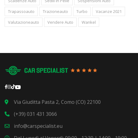
Scadenze Auto
Sedili In Pelle
Sospensioni Auto
Trapassoauto
Trazioneauto
Turbo
Vacanze 2021
Valutazioneauto
Vendere Auto
Wankel
Via Giuditta Pasta 2, Como (CO) 22100
(+39) 031 431 3066
info@carspecialist.eu