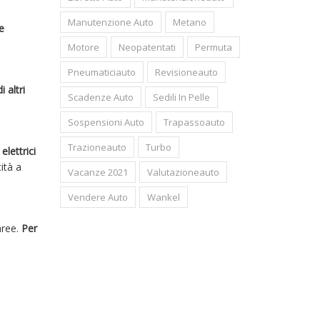
Manutenzione Auto
Metano
e
Motore
Neopatentati
Permuta
Pneumaticiauto
Revisioneauto
 altri
Scadenze Auto
Sedili In Pelle
Sospensioni Auto
Trapassoauto
Trazioneauto
Turbo
n
elettrici
cità a
Vacanze 2021
Valutazioneauto
Vendere Auto
Wankel
aree.
Per