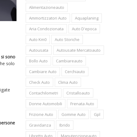
Alimentazioneauto
Ammortizzatori Auto
Aquaplaning
Aria Condozionata
Auto D'epoca
Auto Km0
Auto Storiche
Autousata
Autousate Mercatoauto
 si sono
Bollo Auto
Cambiareauto
che solo
Cambiare Auto
Cerchiauto
Check Auto
Clima Auto
digate
Contachilometri
Cristalloauto
Donne Automobili
Frenata Auto
Frizione Auto
Gomme Auto
Gpl
 persone
Gravidanza
Ibrido
Libretto Auto
Manutenzioneauto