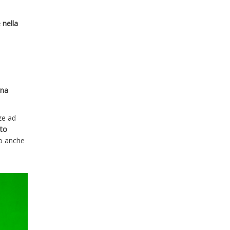
 nella
una
ze ad
sto
 o anche