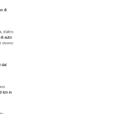
o di
, d’altro
 di auto
e vivono
 dal
anno
0 km in