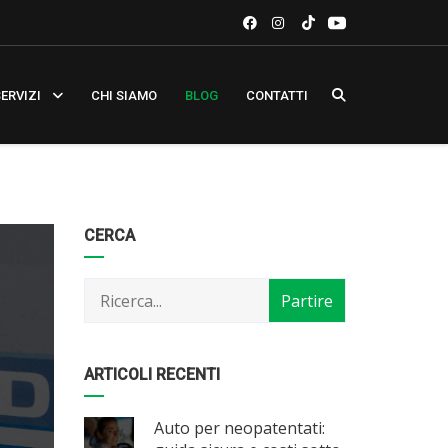
ERVIZI
CHI SIAMO
BLOG
CONTATTI
Categorie
Articoli
CERCA
per
mese
ARTICOLI RECENTI
Auto per neopatentati: