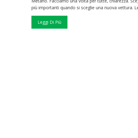
Metano. Facciamo una volta per tutte, chiarezza. Sceg
più importanti quando si sceglie una nuova vettura. 
Leggi Di Più