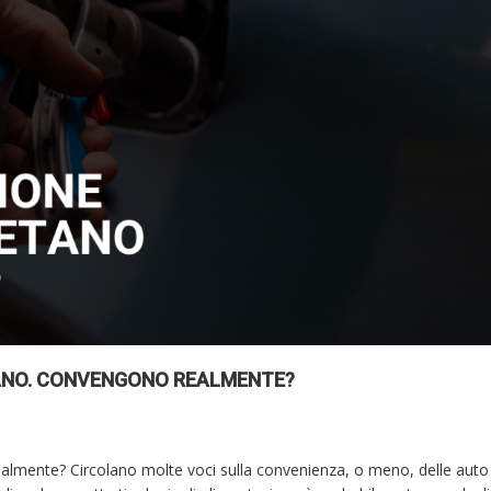
TANO. CONVENGONO REALMENTE?
lmente? Circolano molte voci sulla convenienza, o meno, delle auto