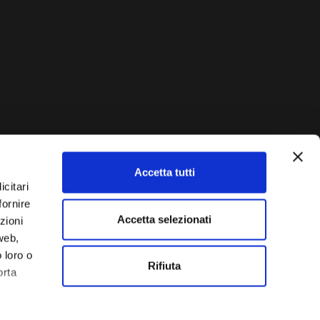
Accetta tutti
AUTO?
icitari
fornire
Vendi La Tua Auto
lla tua vettura e ti
Accetta selezionati
zioni
 web,
 loro o
Rifiuta
orta