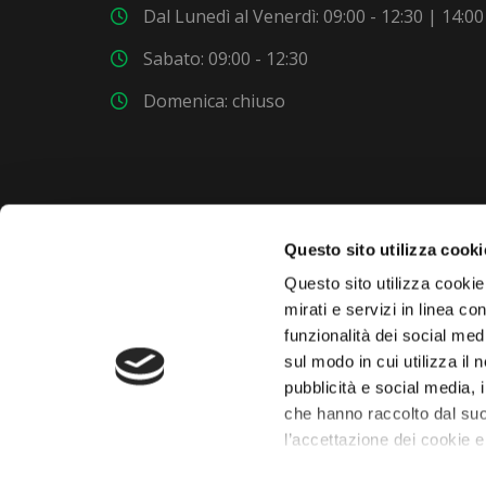
Dal Lunedì al Venerdì: 09:00 - 12:30 | 14:00
Sabato: 09:00 - 12:30
Domenica: chiuso
Questo sito utilizza cooki
VUOI COMPRARE UNA NUOVA AUTO?
Questo sito utilizza cookie 
mirati e servizi in linea c
Dai un'occhiata al nostro garage. Troverai nuovi
funzionalità dei social med
modelli ogni settimana.
sul modo in cui utilizza il 
pubblicità e social media, 
che hanno raccolto dal suo
l’accettazione dei cookie e
 chaty