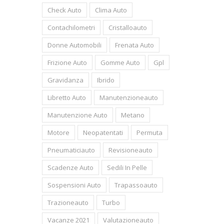
Check Auto
Clima Auto
Contachilometri
Cristalloauto
Donne Automobili
Frenata Auto
Frizione Auto
Gomme Auto
Gpl
Gravidanza
Ibrido
Libretto Auto
Manutenzioneauto
Manutenzione Auto
Metano
Motore
Neopatentati
Permuta
Pneumaticiauto
Revisioneauto
Scadenze Auto
Sedili In Pelle
Sospensioni Auto
Trapassoauto
Trazioneauto
Turbo
Vacanze 2021
Valutazioneauto