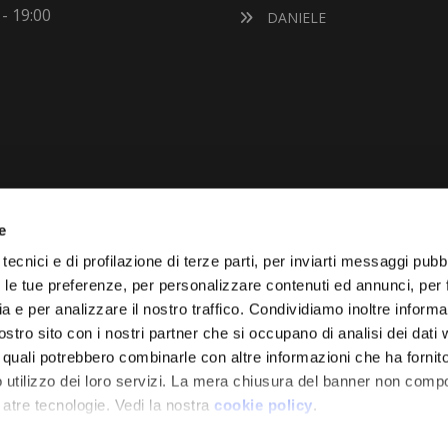
 - 19:00
DANIELE
e
VUOI VENDERE LA TUA 
tecnici e di profilazione di terze parti, per inviarti messaggi pubbl
on le tue preferenze, per personalizzare contenuti ed annunci, per 
Vai Al Garage
Effettuiamo la quotazione de
ia e per analizzare il nostro traffico. Condividiamo inoltre informa
diamo il prezzo d’acquisto.
nostro sito con i nostri partner che si occupano di analisi dei dati
i quali potrebbero combinarle con altre informazioni che ha fornito
 utilizzo dei loro servizi. La mera chiusura del banner non comp
 atre tecnologie. Vedi la nostra
cookie policy
.