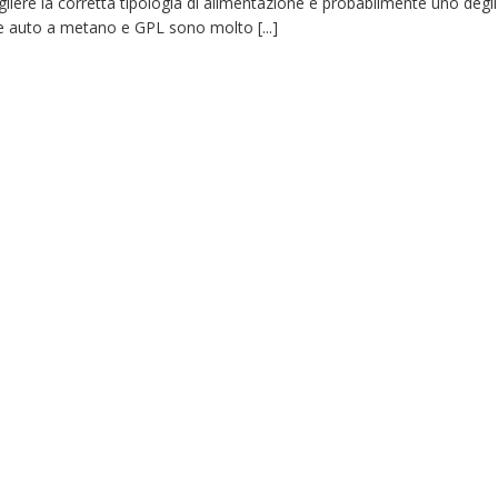
liere la corretta tipologia di alimentazione è probabilmente uno degli
Le auto a metano e GPL sono molto [...]