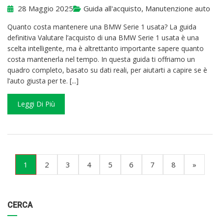
28 Maggio 2025
Guida all'acquisto
,
Manutenzione auto
Quanto costa mantenere una BMW Serie 1 usata? La guida
definitiva Valutare l’acquisto di una BMW Serie 1 usata è una
scelta intelligente, ma è altrettanto importante sapere quanto
costa mantenerla nel tempo. In questa guida ti offriamo un
quadro completo, basato su dati reali, per aiutarti a capire se è
l’auto giusta per te. [...]
Leggi Di Più
(current)
1
2
3
4
5
6
7
8
»
Categorie
Articoli
CERCA
per