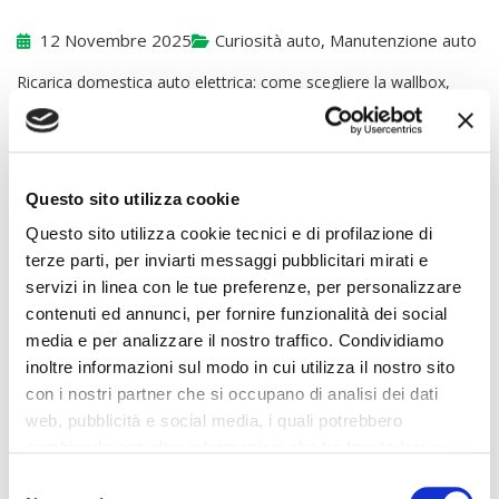
12 Novembre 2025
Curiosità auto
,
Manutenzione auto
Ricarica domestica auto elettrica: come scegliere la wallbox,
risparmiare e ottenere gli incentivi Hai mai guardato la batteria
scendere al 20% tornando a casa e desiderato un pieno
semplice, economico e sicuro durante la notte? Ecco come
trasformare il box in una stazione di energia e gestire la ricarica
Questo sito utilizza cookie
domestica dell’auto elettrica con metodo, massimizzando
risparmio, sicurezza [...]
Questo sito utilizza cookie tecnici e di profilazione di
terze parti, per inviarti messaggi pubblicitari mirati e
Leggi Di Più
servizi in linea con le tue preferenze, per personalizzare
contenuti ed annunci, per fornire funzionalità dei social
media e per analizzare il nostro traffico. Condividiamo
inoltre informazioni sul modo in cui utilizza il nostro sito
con i nostri partner che si occupano di analisi dei dati
web, pubblicità e social media, i quali potrebbero
combinarle con altre informazioni che ha fornito loro o
che hanno raccolto dal suo utilizzo dei loro servizi. La
Consent