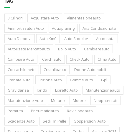
TAG
3 Cilindri
Acquistare Auto
Alimentazioneauto
Ammortizzatori Auto
Aquaplaning
Aria Condozionata
Auto D'epoca
Auto Km0
Auto Storiche
Autousata
Autousate Mercatoauto
Bollo Auto
Cambiareauto
Cambiare Auto
Cerchiauto
Check Auto
Clima Auto
Contachilometri
Cristalloauto
Donne Automobili
Frenata Auto
Frizione Auto
Gomme Auto
Gpl
Gravidanza
Ibrido
Libretto Auto
Manutenzioneauto
Manutenzione Auto
Metano
Motore
Neopatentati
Permuta
Pneumaticiauto
Revisioneauto
Scadenze Auto
Sedili In Pelle
Sospensioni Auto
Trapassoauto
Trazioneauto
Turbo
Vacanze 2021