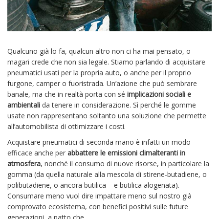
Qualcuno già lo fa, qualcun altro non ci ha mai pensato, o
magari crede che non sia legale. Stiamo parlando di acquistare
pneumatici usati per la propria auto, o anche per il proprio
furgone, camper o fuoristrada. Un’azione che può sembrare
banale, ma che in realtà porta con sé
implicazioni sociali e
ambientali
da tenere in considerazione. Sì perché le gomme
usate non rappresentano soltanto una soluzione che permette
all’automobilista di ottimizzare i costi.
Acquistare pneumatici di seconda mano è infatti un modo
efficace anche per
abbattere le emissioni climalteranti in
atmosfera
, nonché il consumo di nuove risorse, in particolare la
gomma (da quella naturale alla mescola di stirene-butadiene, o
polibutadiene, o ancora butilica – e butilica alogenata).
Consumare meno vuol dire impattare meno sul nostro già
comprovato ecosistema, con benefici positivi sulle future
generazioni, a patto che…