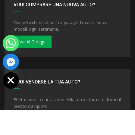
VUOI COMPRARE UNA NUOVA AUTO?
Dai un'occhiata al nostro garage. Troverai nuovi
modelli ogni settimana.
Vai Al Garage
 chaty
VUOI VENDERE LA TUA AUTO?
Effettuiamo la quotazione della tua vettura e ti diamo il
prezzo d’acquisto.
Vendi La Tua Auto