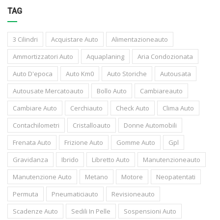
TAG
3 Cilindri
Acquistare Auto
Alimentazioneauto
Ammortizzatori Auto
Aquaplaning
Aria Condozionata
Auto D'epoca
Auto Km0
Auto Storiche
Autousata
Autousate Mercatoauto
Bollo Auto
Cambiareauto
Cambiare Auto
Cerchiauto
Check Auto
Clima Auto
Contachilometri
Cristalloauto
Donne Automobili
Frenata Auto
Frizione Auto
Gomme Auto
Gpl
Gravidanza
Ibrido
Libretto Auto
Manutenzioneauto
Manutenzione Auto
Metano
Motore
Neopatentati
Permuta
Pneumaticiauto
Revisioneauto
Scadenze Auto
Sedili In Pelle
Sospensioni Auto