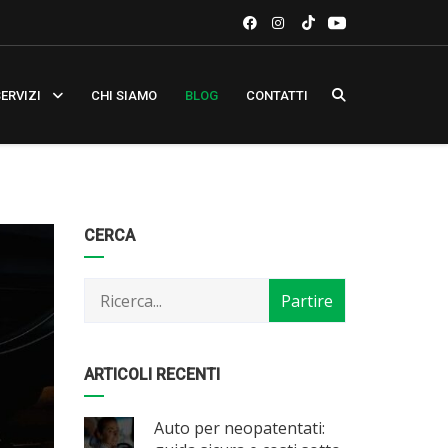
ERVIZI
CHI SIAMO
BLOG
CONTATTI
Categorie
Articoli
CERCA
per
mese
ARTICOLI RECENTI
Auto per neopatentati: