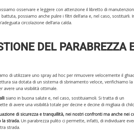
ossiamo osservare e leggere con attenzione il libretto di manutenzion
tuta, possiamo anche pulire i filtri dell’aria e, nel caso, sostituirli. 
adeguata circolazione dell’aria calda.
STIONE DEL PARABREZZA 
iamo di utilizzare uno spray ad hoc per rimuovere velocemente il ghiac
vettura sia dotata di un sistema di sbrinamento veloce, verifichiamo la
r avere una visibilità ottimale.
lli
siano in buona salute e, nel caso, sostituiamoli. Si tratta di un
e di avere una visibilità totale per decine e decine di migliaia di chi
tuazione di sicurezza e tranquillità, nei nostri confronti ma anche nei c
 la strada.
Un parabrezza pulito ci permette, infatti, di individuare eve
tra strada.