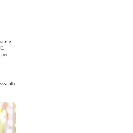
iate e
°C.
i per
n
zza alla