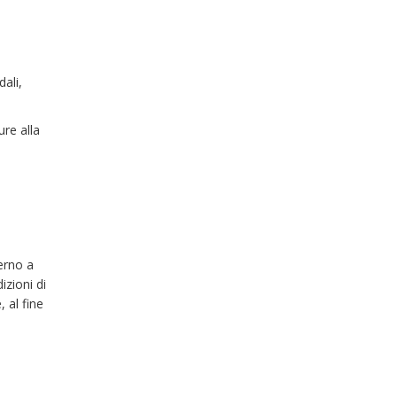
ali,
ure alla
A
verno a
izioni di
 al fine