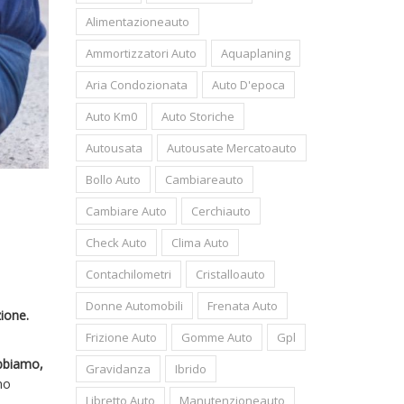
Alimentazioneauto
Ammortizzatori Auto
Aquaplaning
Aria Condozionata
Auto D'epoca
Auto Km0
Auto Storiche
Autousata
Autousate Mercatoauto
Bollo Auto
Cambiareauto
Cambiare Auto
Cerchiauto
Check Auto
Clima Auto
Contachilometri
Cristalloauto
Donne Automobili
Frenata Auto
ione.
Frizione Auto
Gomme Auto
Gpl
biamo,
Gravidanza
Ibrido
no
Libretto Auto
Manutenzioneauto