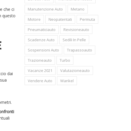
Manutenzione Auto
Metano
e che ci
In questo
Motore
Neopatentati
Permuta
Pneumaticiauto
Revisioneauto
Scadenze Auto
Sedili In Pelle
E
Sospensioni Auto
Trapassoauto
Trazioneauto
Turbo
Vacanze 2021
Valutazioneauto
cio dai
 sua
Vendere Auto
Wankel
lometri.
onfronti
ntuali