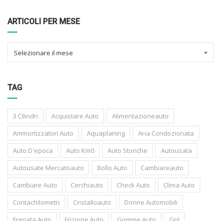
ARTICOLI PER MESE
Selezionare il mese
TAG
3 Cilindri
Acquistare Auto
Alimentazioneauto
Ammortizzatori Auto
Aquaplaning
Aria Condozionata
Auto D'epoca
Auto Km0
Auto Storiche
Autousata
Autousate Mercatoauto
Bollo Auto
Cambiareauto
Cambiare Auto
Cerchiauto
Check Auto
Clima Auto
Contachilometri
Cristalloauto
Donne Automobili
Frenata Auto
Frizione Auto
Gomme Auto
Gpl