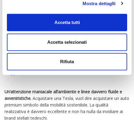
Mostra dettaglli
Il brand automotive statunitense più recente è sicuramente
quello che strizza l’occhio alla mobilità sostenibile.
Produce solo
Accetta tutti
auto elettriche e la sua realizzazione nasce dalla volontà da
parte di General Motors di ritirare l’EV1 nel 2003.
Accetta selezionati
Alcuni ingegneri, insieme al miliardario
Elon Musk,
decisero
quindi di fondare questa eccezionale azienda.
Non produce
Rifiuta
molte tipologie di auto ma è sicuramente simbolo del giorno
d’oggi.
Un’attenzione maniacale all’ambiente e linee davvero fluide e
avveniristiche.
Acquistare una Tesla, vuol dire acquistare un auto
premium simbolo della mobilità sostenibile. La qualità
realizzativa è davvero eccellente e non ha nulla da invidiare ai
brand stellati tedeschi.