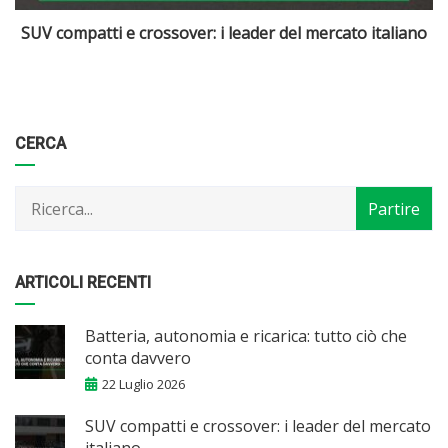
o
Crossover compatti: la soluzione per famiglie e
pendolari
Categorie
Articoli
CERCA
per
mese
ARTICOLI RECENTI
Batteria, autonomia e ricarica: tutto ciò che
conta davvero
22 Luglio 2026
SUV compatti e crossover: i leader del mercato