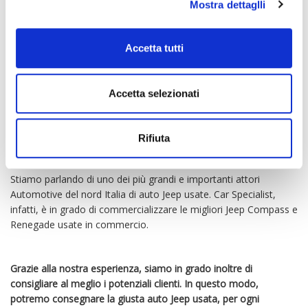
declinare al meglio i motori, a seconda della vettura.
Il consiglio,
Mostra dettaglli
è di scegliere l’auto che maggiormente ispira il nostro gusto, per
poi affidarci alle motorizzazioni progettate da Jeep.
Accetta tutti
JEEP USATE COMO
Accetta selezionati
Se sei in cerca di un’auto Jeep usata, il consiglio è quello di
affidarsi al prezioso consiglio di Car Specialist.
Rifiuta
Stiamo parlando di uno dei più grandi e importanti attori
Automotive del nord Italia di auto Jeep usate. Car Specialist,
infatti, è in grado di commercializzare le migliori Jeep Compass e
Renegade usate in commercio.
Grazie alla nostra esperienza, siamo in grado inoltre di
consigliare al meglio i potenziali clienti. In questo modo,
potremo consegnare la giusta auto Jeep usata, per ogni