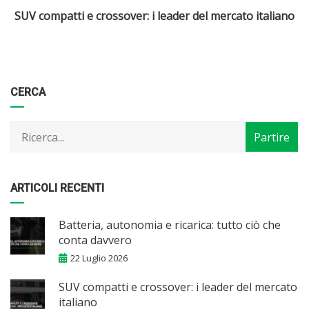
o
Crossover compatti: la soluzione per famiglie e
pendolari
Categorie
Articoli
CERCA
per
mese
ARTICOLI RECENTI
Batteria, autonomia e ricarica: tutto ciò che
conta davvero
22 Luglio 2026
SUV compatti e crossover: i leader del mercato
italiano