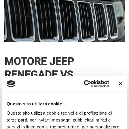
MOTORE JEEP
RENEGADE VS
COMPASS
Se vogliamo fare un confronto tra la Jeep Compass e Jeep
Questo sito utilizza cookie
Renegade, c’è molto da dire.
Questo sito utilizza cookie tecnici e di profilazione di
terze parti, per inviarti messaggi pubblicitari mirati e
Ultimamente sono state introdotte, in entrambi i casi, le
servizi in linea con le tue preferenze, per personalizzare