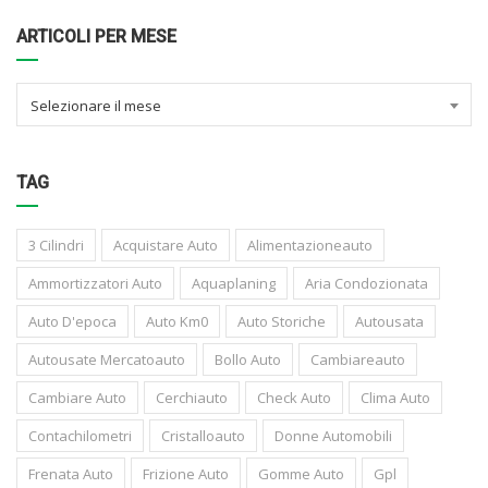
ARTICOLI PER MESE
Selezionare il mese
TAG
3 Cilindri
Acquistare Auto
Alimentazioneauto
Ammortizzatori Auto
Aquaplaning
Aria Condozionata
Auto D'epoca
Auto Km0
Auto Storiche
Autousata
Autousate Mercatoauto
Bollo Auto
Cambiareauto
Cambiare Auto
Cerchiauto
Check Auto
Clima Auto
Contachilometri
Cristalloauto
Donne Automobili
Frenata Auto
Frizione Auto
Gomme Auto
Gpl