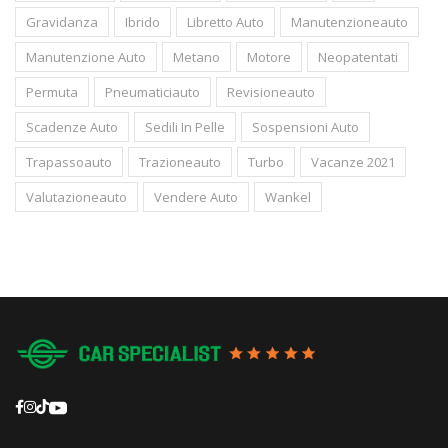
Gravidanza
Ibrido
Libretto Auto
Manutenzioneauto
Manutenzione Auto
Metano
Motore
Neopatentati
Permuta
Pneumaticiauto
Revisioneauto
Scadenze Auto
Sedili In Pelle
Sospensioni Auto
Trapassoauto
Trazioneauto
Turbo
Vacanze 2021
Valutazioneauto
Vendere Auto
Wankel