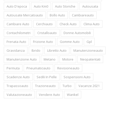
Auto D'epoca
Auto Km0
Auto Storiche
Autousata
Autousate Mercatoauto
Bollo Auto
Cambiareauto
Cambiare Auto
Cerchiauto
Check Auto
Clima Auto
Contachilometri
Cristalloauto
Donne Automobili
Frenata Auto
Frizione Auto
Gomme Auto
Gpl
Gravidanza
Ibrido
Libretto Auto
Manutenzioneauto
Manutenzione Auto
Metano
Motore
Neopatentati
Permuta
Pneumaticiauto
Revisioneauto
Scadenze Auto
Sedili In Pelle
Sospensioni Auto
Trapassoauto
Trazioneauto
Turbo
Vacanze 2021
Valutazioneauto
Vendere Auto
Wankel