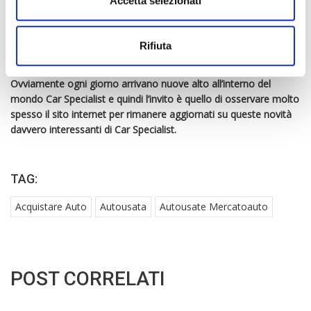
Accetta selezionati
automatico permette inoltre di mantenersi rilassati per tutta la
percorrenza automobilistica e di poter godere di un’auto
davvero eccellente.
Rifiuta
Ovviamente ogni giorno arrivano nuove alto all’interno del
mondo Car Specialist e quindi l’invito è quello di osservare molto
spesso il sito internet per rimanere aggiornati su queste novità
davvero interessanti di Car Specialist.
TAG:
Acquistare Auto
Autousata
Autousate Mercatoauto
POST CORRELATI