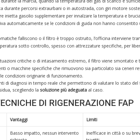
urante la marcia, quando la temperatura dei gas di scarico è suffici
ica durante percorsi extraurbani o in autostrada, con giri motore soste
ore inietta gasolio supplementare per innalzare la temperatura e brucia
i attiva automaticamente se le condizioni di guida non hanno consentito
tiche falliscono o il filtro è troppo ostruito, l’officina interviene tra
mperatura sotto controllo, spesso con attrezzature specifiche, per liber
situazioni critiche o di intasamento estremo, il filtro viene smontato e 
genti o macchine specifiche che rimuovono sia particolato sia ceneri re
lle condizioni originarie di funzionamento.
 di diagnosi in tempo reale che permettono di valutare lo stato del fil
sidua, scegliendo la
soluzione più adeguata
al caso.
ECNICHE DI RIGENERAZIONE FAP
Vantaggi
Limiti
Basso impatto, nessun intervento
Inefficace in città o su brev
richiesto.
tragitti.