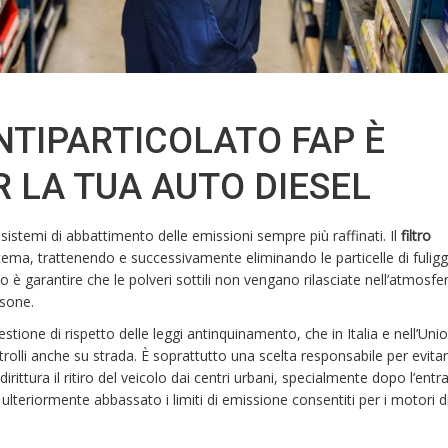
ANTIPARTICOLATO FAP È
 LA TUA AUTO DIESEL
 sistemi di abbattimento delle emissioni sempre più raffinati. Il
filtro
tema, trattenendo e successivamente eliminando le particelle di fuligg
 è garantire che le polveri sottili non vengano rilasciate nell’atmosfe
rsone.
stione di rispetto delle leggi antinquinamento, che in Italia e nell’Uni
olli anche su strada. È soprattutto una scelta responsabile per evita
rittura il ritiro del veicolo dai centri urbani, specialmente dopo l’entra
lteriormente abbassato i limiti di emissione consentiti per i motori di