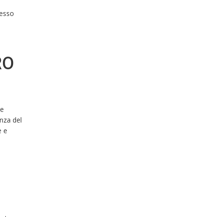
pesso
RO
 e
enza del
e e