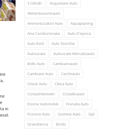
3 Cilindri
Acquistare Auto
Alimentazioneauto
Ammortizzatori Auto
Aquaplaning
Aria Condozionata
Auto D'epoca
Auto Km0
Auto Storiche
Autousata
Autousate Mercatoauto
Bollo Auto
Cambiareauto
Cambiare Auto
Cerchiauto
ine
ra,
Check Auto
Clima Auto
Contachilometri
Cristalloauto
one
re
Donne Automobili
Frenata Auto
ta in
Frizione Auto
Gomme Auto
Gpl
esel.
Gravidanza
Ibrido