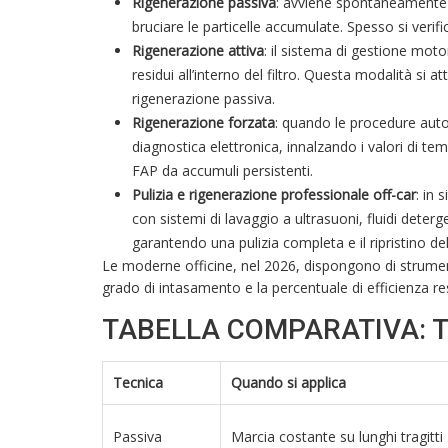
Rigenerazione passiva
: avviene spontaneamente d
bruciare le particelle accumulate. Spesso si verif
Rigenerazione attiva
: il sistema di gestione mot
residui all’interno del filtro. Questa modalità s
rigenerazione passiva.
Rigenerazione forzata
: quando le procedure automa
diagnostica elettronica, innalzando i valori di te
FAP da accumuli persistenti.
Pulizia e rigenerazione professionale off-car
: in 
con sistemi di lavaggio a ultrasuoni, fluidi deter
garantendo una pulizia completa e il ripristino de
Le moderne officine, nel 2026, dispongono di strumenti
grado di intasamento e la percentuale di efficienza re
TABELLA COMPARATIVA: T
Tecnica
Quando si applica
Passiva
Marcia costante su lunghi tragitti