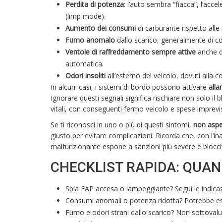
Perdita di potenza
: l’auto sembra “fiacca”, l’acce
(limp mode).
Aumento dei consumi
di carburante rispetto alle 
Fumo anomalo
dallo scarico, generalmente di co
Ventole di raffreddamento sempre attive
anche d
automatica.
Odori insoliti
all’esterno del veicolo, dovuti alla c
In alcuni casi, i sistemi di bordo possono attivare
alla
Ignorare questi segnali significa rischiare non solo il
vitali, con conseguenti fermo veicolo e spese imprevi
Se ti riconosci in uno o più di questi sintomi,
non aspe
giusto per evitare complicazioni. Ricorda che, con l’ina
malfunzionante espone a sanzioni più severe e blocchi
CHECKLIST RAPIDA: QUAN
Spia FAP accesa o lampeggiante? Segui le indicaz
Consumi anomali o potenza ridotta? Potrebbe essere
Fumo e odori strani dallo scarico? Non sottovalut