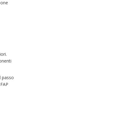
zione
ori.
onenti
il passo
n FAP