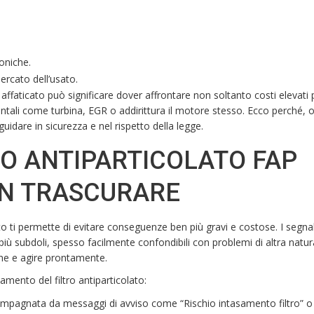
oniche.
ercato dell’usato.
P affaticato può significare dover affrontare non soltanto costi elevati 
li come turbina, EGR o addirittura il motore stesso. Ecco perché, o
guidare in sicurezza e nel rispetto della legge.
TRO ANTIPARTICOLATO FAP
ON TRASCURARE
ato ti permette di evitare conseguenze ben più gravi e costose. I segnal
 più subdoli, spesso facilmente confondibili con problemi di altra natur
ne e agire prontamente.
mento del filtro antiparticolato:
mpagnata da messaggi di avviso come “Rischio intasamento filtro” o s