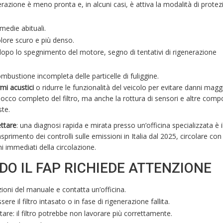
lerazione è meno pronta e, in alcuni casi, è attiva la modalità di prote
medie abituali.
lore scuro e più denso.
opo lo spegnimento del motore, segno di tentativi di rigenerazione
ombustione incompleta delle particelle di fuliggine.
rmi acustici
o ridurre le funzionalità del veicolo per evitare danni maggi
 blocco completo del filtro, ma anche la rottura di sensori e altre comp
ste.
ttare
: una diagnosi rapida e mirata presso un’officina specializzata è 
sprimento dei controlli sulle emissioni in Italia dal 2025, circolare co
 immediati della circolazione.
DO IL FAP RICHIEDE ATTENZIONE
ioni del manuale e contatta un’officina.
 il filtro intasato o in fase di rigenerazione fallita.
are: il filtro potrebbe non lavorare più correttamente.