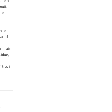
ente a
nuti.
re i
 una
mite
are il
trattato
sidue,
tro, il
i