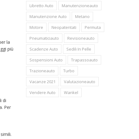
Libretto Auto
Manutenzioneauto
Manutenzione Auto
Metano
Motore
Neopatentati
Permuta
Pneumaticiauto
Revisioneauto
per la
ggi più
Scadenze Auto
Sedili In Pelle
Sospensioni Auto
Trapassoauto
Trazioneauto
Turbo
Vacanze 2021
Valutazioneauto
Vendere Auto
Wankel
i di
a. Per
imili.