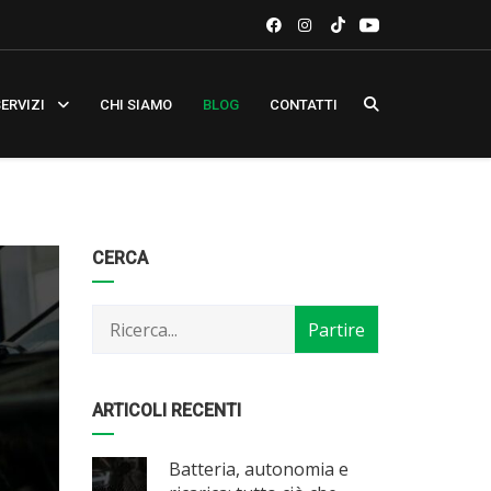
ERVIZI
CHI SIAMO
BLOG
CONTATTI
Categorie
Articoli
CERCA
per
mese
ARTICOLI RECENTI
Batteria, autonomia e