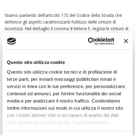
Stiamo parlando dell’articolo 172 del Codice della Strada che
definisce gli aspetti caratterizzanti l’utilizzo delle cinture di
sicurezza. Nel dettaglio il comma 8 lettera F, regola le cinture di
sicurezza nella gravidanza.
Questo sito utilizza cookie
«Sono esentati dall’obbligo di uso
Questo sito utilizza cookie tecnici e di profilazione di
delle cinture di sicurezza le persone
terze parti, per inviarti messaggi pubblicitari mirati e
che risultino, sulla base di
servizi in linea con le tue preferenze, per personalizzare
certificazione rilasciata dalla unità
contenuti ed annunci, per fornire funzionalità dei social
sanitaria locale o dalle competenti
media e per analizzare il nostro traffico. Condividiamo
autorità di altro Stato membro delle
inoltre informazioni sul modo in cui utilizza il nostro sito
Comunità europee, affette da
con i nostri partner che si occupano di analisi dei dati
web, pubblicità e social media, i quali potrebbero
patologie particolari o che
combinarle con altre informazioni che ha fornito loro o
presentino condizioni fisiche che