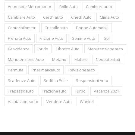
Autousate Mercatoauto
Bollo Auto
Cambiareauto
Cambiare Auto
Cerchiauto
Check Auto
Clima Auto
Contachilometri
Cristalloauto
Donne Automobili
Frenata Auto
Frizione Auto
Gomme Auto
Gpl
Gravidanza
Ibrido
Libretto Auto
Manutenzioneauto
Manutenzione Auto
Metano
Motore
Neopatentati
Permuta
Pneumaticiauto
Revisioneauto
Scadenze Auto
Sedili In Pelle
Sospensioni Auto
Trapassoauto
Trazioneauto
Turbo
Vacanze 2021
Valutazioneauto
Vendere Auto
Wankel