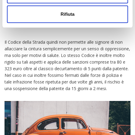
Non possiamo quindi vedere donne al volante che decidono
autonomamente di non allacciare la cintura di sicurezza.
Rifiuta
Dev’essere quindi presente una certificazione medica che per
motivi di ragioni di salute certifichi questa problematica.
Il Codice della Strada quindi non permette alle signore di non
allacciare la cintura semplicemente per un senso di oppressione,
ma solo per motivi di salute. Lo stesso Codice è inoltre molto
rigido su tali aspetti e applica delle sanzioni comprese tra 80 e
323 euro oltre al classico decurtamento di 5 punti dalla patente.
Nel caso in cui inoltre fossimo fermati dalle forze di polizia e
tale infrazione fosse ripetuta per due volte gli anni, il rischio è
una sospensione della patente da 15 giorni a 2 mesi.