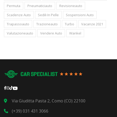
Permuta
Pneumaticiauto
Revisioneauto
Scadenze Auto
Sedili In Pelle
Sospensioni Auto
Trapassoauto
Trazioneauto
Turbo
Vacanze 2021
Valutazioneauto
Vendere Auto
Wankel
Via Giuditta Pasta 2, Como (CO) 22100
(+39) 031 431 3066