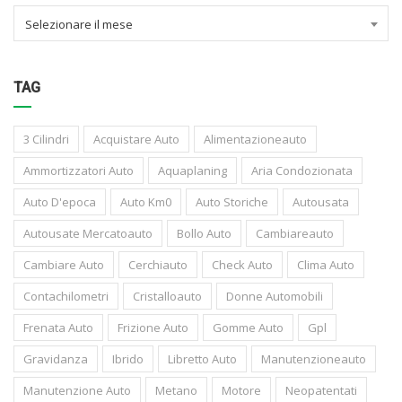
Selezionare il mese
TAG
3 Cilindri
Acquistare Auto
Alimentazioneauto
Ammortizzatori Auto
Aquaplaning
Aria Condozionata
Auto D'epoca
Auto Km0
Auto Storiche
Autousata
Autousate Mercatoauto
Bollo Auto
Cambiareauto
Cambiare Auto
Cerchiauto
Check Auto
Clima Auto
Contachilometri
Cristalloauto
Donne Automobili
Frenata Auto
Frizione Auto
Gomme Auto
Gpl
Gravidanza
Ibrido
Libretto Auto
Manutenzioneauto
Manutenzione Auto
Metano
Motore
Neopatentati