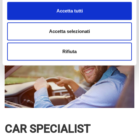
nel caso in cui avessimo un veicolo 4×4 e volessimo visitare una
bella cittadina della costiera amalfitana
con un’auto spider. In
Accetta tutti
questo modo, il noleggio breve auto riesce a darci queste
piccole soddisfazioni nella mobilità personale.
Accetta selezionati
Rifiuta
CAR SPECIALIST