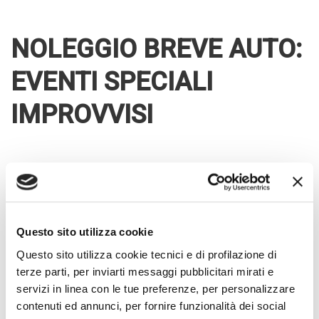
NOLEGGIO BREVE AUTO:
EVENTI SPECIALI
IMPROVVISI
Gli eventi speciali improvvisi possono essere chiaramente un
problema, ma possono essere risolti in termini di mobilità grazie
al noleggio breve auto.
Parliamo di una riunione di lavoro
oppure di un’altra occasione importante per cui non si ha avuto
Questo sito utilizza cookie
il tempo necessario per la pianificazione.
Questo sito utilizza cookie tecnici e di profilazione di
terze parti, per inviarti messaggi pubblicitari mirati e
Possono essere anche delle emergenze familiari di salute
servizi in linea con le tue preferenze, per personalizzare
oppure il supporto a situazioni critiche relativamente a un
contenuti ed annunci, per fornire funzionalità dei social
familiare.
In tutte queste situazioni, il noleggio breve auto è una