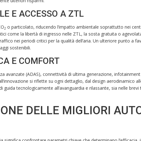
ente ulteriori risparmi.
LE E ACCESSO A ZTL
CO
o particolato, riducendo l’impatto ambientale soprattutto nei cent
2
tici come la libertà di ingresso nelle ZTL, la sosta gratuita o agevolat
raffico nei periodi critici per la qualità dell’aria. Un ulteriore punto a f
aggi sostenibili.
CA E COMFORT
ezza avanzate (ADAS), connettività di ultima generazione, infotainment 
ll’innovazione si riflette su ogni dettaglio, dal design aerodinamico all
di guida tecnologicamente all’avanguardia e rilassante, sia nelle brevi 
IONE DELLE MIGLIORI AUT
talia significa confrontare parametri chiave che determinano l’efficacia, i