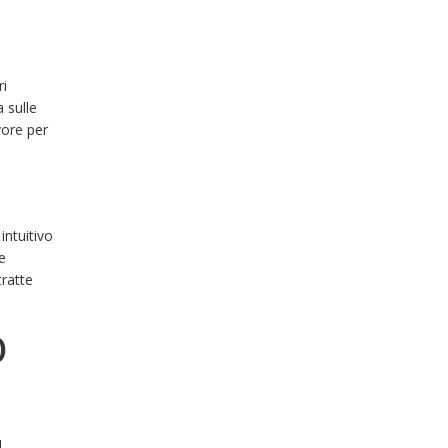
ri
a sulle
avore per
intuitivo
e
tratte
O
l