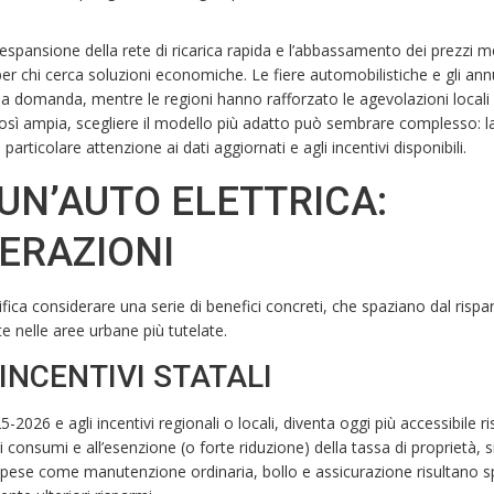
l’espansione della rete di ricarica rapida e l’abbassamento dei prezzi m
per chi cerca soluzioni economiche. Le fiere automobilistiche e gli ann
 domanda, mentre le regioni hanno rafforzato le agevolazioni locali
 così ampia, scegliere il modello più adatto può sembrare complesso: l
articolare attenzione ai dati aggiornati e agli incentivi disponibili.
UN’AUTO ELETTRICA:
ERAZIONI
nifica considerare una serie di benefici concreti, che spaziano dal risp
e nelle aree urbane più tutelate.
INCENTIVI STATALI
5-2026 e agli incentivi regionali o locali, diventa oggi più accessibile r
ri consumi e all’esenzione (o forte riduzione) della tassa di proprietà, s
 Spese come manutenzione ordinaria, bollo e assicurazione risultano 