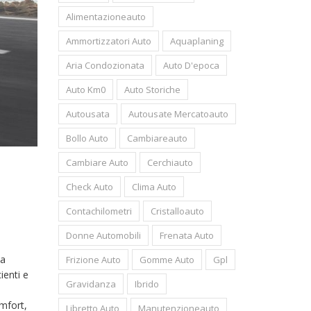
Alimentazioneauto
Ammortizzatori Auto
Aquaplaning
Aria Condozionata
Auto D'epoca
Auto Km0
Auto Storiche
Autousata
Autousate Mercatoauto
Bollo Auto
Cambiareauto
Cambiare Auto
Cerchiauto
Check Auto
Clima Auto
Contachilometri
Cristalloauto
Donne Automobili
Frenata Auto
va
Frizione Auto
Gomme Auto
Gpl
ienti e
Gravidanza
Ibrido
omfort,
Libretto Auto
Manutenzioneauto