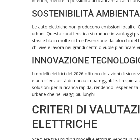
inferiori, mentre la possibilità di ricaricare a casa cons
SOSTENIBILITÀ AMBIENTA
Le auto elettriche non producono emissioni locali di 
urbani. Questa caratteristica si traduce in vantaggi pra
strisce blu in molte città e l’esenzione dai blocchi del t
chi vive e lavora nei grandi centri o vuole pianificare vi
INNOVAZIONE TECNOLOGI
I modelli elettrici del 2026 offrono dotazioni di sicur
e una silenziosità di marcia impareggiabile. La spinta a
soluzioni per la ricarica rapida, rendendo l’esperienza 
urbane che nei viaggi più lunghi.
CRITERI DI VALUTAZ
ELETTRICHE
Scegliere tra i migliori modelli elettrici in vendita in I