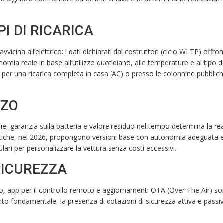
I DI RICARICA
vvicina all’elettrico: i dati dichiarati dai costruttori (ciclo WLTP) offro
omia reale in base all’utilizzo quotidiano, alle temperature e al tipo d
 per una ricarica completa in casa (AC) o presso le colonnine pubblic
ZZO
rie, garanzia sulla batteria e valore residuo nel tempo determina la re
tiche, nel 2026, propongono versioni base con autonomia adeguata e
ari per personalizzare la vettura senza costi eccessivi.
SICUREZZA
ato, app per il controllo remoto e aggiornamenti OTA (Over The Air) s
ttanto fondamentale, la presenza di dotazioni di sicurezza attiva e passi