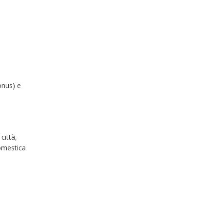
onus) e
città,
domestica