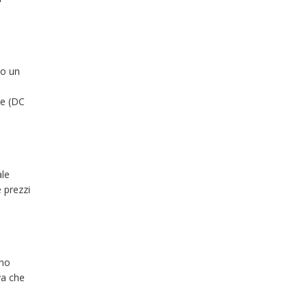
no un
i
he (DC
ale
 prezzi
ono
va che