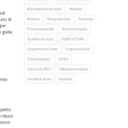
Manutenzione Auto
Metano
edi
Motore
Neopatentati
Permuta
unci di
 per
Pneumaticiauto
Revisioneauto
a guida
Scadenze Auto
Sedili In Pelle
Sospensioni Auto
Trapassoauto
Trazioneauto
Turbo
Vacanze 2021
Valutazioneauto
Vendere Auto
Wankel
armio
ispetto
i riduce
spesso