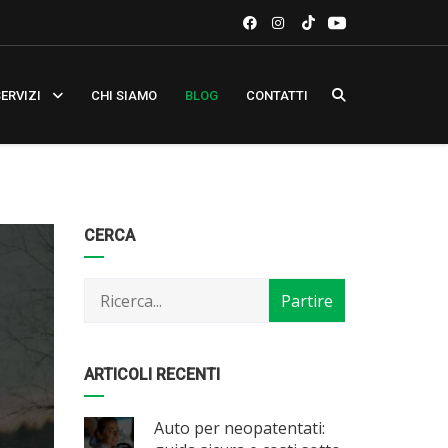
ERVIZI
CHI SIAMO
BLOG
CONTATTI
Categorie
Articoli
CERCA
per
mese
ARTICOLI RECENTI
Auto per neopatentati: