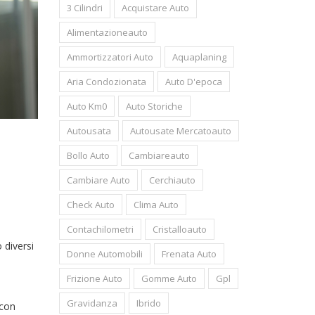
3 Cilindri
Acquistare Auto
Alimentazioneauto
Ammortizzatori Auto
Aquaplaning
Aria Condozionata
Auto D'epoca
Auto Km0
Auto Storiche
Autousata
Autousate Mercatoauto
Bollo Auto
Cambiareauto
Cambiare Auto
Cerchiauto
Check Auto
Clima Auto
Contachilometri
Cristalloauto
 diversi
Donne Automobili
Frenata Auto
Frizione Auto
Gomme Auto
Gpl
Gravidanza
Ibrido
 con