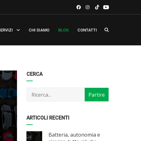
ERVIZI
CHI SIAMO
BLOG
CONTATTI
Categorie
Articoli
CERCA
per
mese
ARTICOLI RECENTI
Batteria, autonomia e