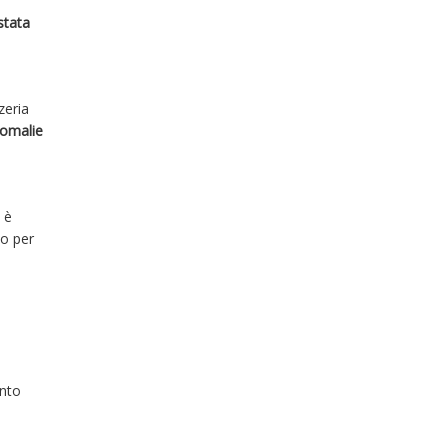
stata
zeria
nomalie
 è
po per
anto