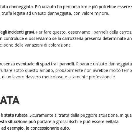
è stata danneggiata. Più un’auto ha percorso km e più potrebbe essere 
una truffa legata ad un’auto danneggiata, con valore minore.
gli incidenti gravi.
Per fare questo, osserviamo i pannelli della carroz
in controluce e osserviamo se la carrozzeria presenta determinate a
i sono delle variazioni di colorazione.
resenza eventuale di spazi tra i pannelli.
Riparare un’auto danneggiata
 truffare sotto questo ambito, probabilmente non avrebbe molto tem
fatti, di un lavoro davvero meticoloso e altamente professionale.
BATA
è stata rubata.
Sicuramente si tratta della peggiore situazione, in qu
sta situazione può portare a grossi rischi e può essere evitata
 ad esempio, le concessionarie auto.