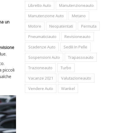
Libretto Auto
Manutenzioneauto
Manutenzione Auto
Metano
ha un
Motore
Neopatentati
Permuta
Pneumaticiauto
Revisioneauto
Scadenze Auto
Sedili In Pelle
evisione
due.
Sospensioni Auto
Trapassoauto
co.
Trazioneauto
Turbo
 piccoli
qualche
Vacanze 2021
Valutazioneauto
Vendere Auto
Wankel