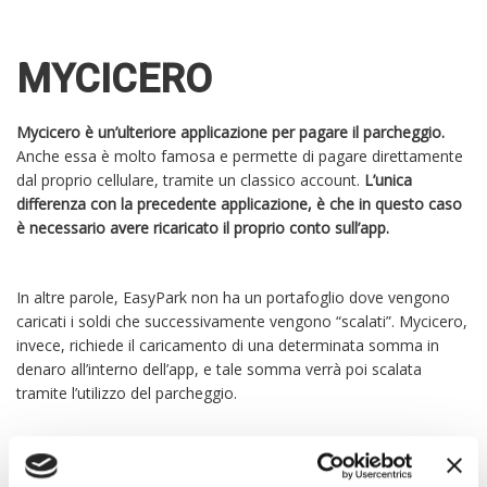
MYCICERO
Mycicero è un’ulteriore applicazione per pagare il parcheggio.
Anche essa è molto famosa e permette di pagare direttamente
dal proprio cellulare, tramite un classico account.
L’unica
differenza con la precedente applicazione, è che in questo caso
è necessario avere ricaricato il proprio conto sull’app.
In altre parole, EasyPark non ha un portafoglio dove vengono
caricati i soldi che successivamente vengono “scalati”. Mycicero,
invece, richiede il caricamento di una determinata somma in
denaro all’interno dell’app, e tale somma verrà poi scalata
tramite l’utilizzo del parcheggio.
È possibile attivare o disattivare la sosta in diversi modi, oltre
che tramite l’applicazione. Tramite una chiamata gratuita o un