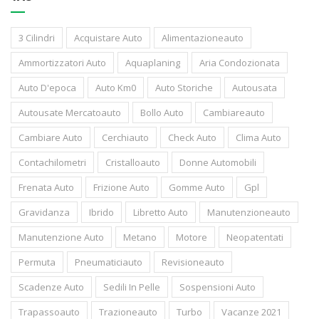
3 Cilindri
Acquistare Auto
Alimentazioneauto
Ammortizzatori Auto
Aquaplaning
Aria Condozionata
Auto D'epoca
Auto Km0
Auto Storiche
Autousata
Autousate Mercatoauto
Bollo Auto
Cambiareauto
Cambiare Auto
Cerchiauto
Check Auto
Clima Auto
Contachilometri
Cristalloauto
Donne Automobili
Frenata Auto
Frizione Auto
Gomme Auto
Gpl
Gravidanza
Ibrido
Libretto Auto
Manutenzioneauto
Manutenzione Auto
Metano
Motore
Neopatentati
Permuta
Pneumaticiauto
Revisioneauto
Scadenze Auto
Sedili In Pelle
Sospensioni Auto
Trapassoauto
Trazioneauto
Turbo
Vacanze 2021