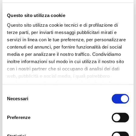
SMS.
Questo sito utilizza cookie
Questo sito utilizza cookie tecnici e di profilazione di
terze parti, per inviarti messaggi pubblicitari mirati e
servizi in linea con le tue preferenze, per personalizzare
contenuti ed annunci, per fornire funzionalità dei social
media e per analizzare il nostro traffico. Condividiamo
inoltre informazioni sul modo in cui utilizza il nostro sito
con i nostri partner che si occupano di analisi dei dati
web, pubblicità e social media, i quali potrebbero
combinarle con altre informazioni che ha fornito loro o
che hanno raccolto dal suo utilizzo dei loro servizi. La
Consent
mera chiusura del banner non comporta l’accettazione
Necessari
Selection
dei cookie e atre tecnologie. Vedi la nostra
cookie
TELEPASS PAY
policy
.
Preferenze
La terza principale applicazione che può essere utilizzata per
Il consenso può essere espresso cliccando "Accetto
pagare un parcheggio, è quella legata a Telepass.
Si tratta quindi
tutti” o selezionando le diverse categorie di cookies