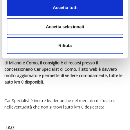
mercato. Le km 0, detto in altre parole, possono essere sia city-
Accetta tutti
car sia berline.
Al fine di evitare problematiche nel trovare l’auto
km 0 ottimale, il consiglio è di affidarsi a Car Specialist.
Accetta selezionati
Stiamo parlando di uno dei maggiori e più importanti player del
nord Italia all’interno del mondo Automotive. Car Specialist, con
Rifiuta
la sua lunga esperienza, riesce a realizzare delle offerte ottimali
all’interno delle auto km 0.
Per tutti coloro che sono della zona
di Milano e Como, il consiglio è di recarsi presso il
concessionario Car Specialist di Como. Il sito web è davvero
molto aggiornato e permette di vedere comodamente, tutte le
auto km 0 disponibili.
Car Specialist è inoltre leader anche nel mercato dell’usato,
nell’eventualità che non si trovi l’auto km 0 desiderata.
TAG: