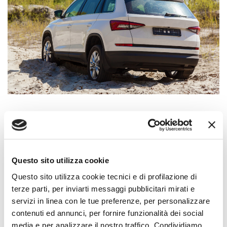
QUANTO SI RISPARMIA
CON L’ACQUISTO DI
Questo sito utilizza cookie
AUTO A KM ZERO?
Questo sito utilizza cookie tecnici e di profilazione di
terze parti, per inviarti messaggi pubblicitari mirati e
Come abbiamo detto, esistono delle variazioni importanti di
servizi in linea con le tue preferenze, per personalizzare
prezzo tra un’auto km 0 e un’auto nuova.
A prescindere dalla
contenuti ed annunci, per fornire funzionalità dei social
tipologia di auto e dal segmento in essere, normalmente le
media e per analizzare il nostro traffico. Condividiamo