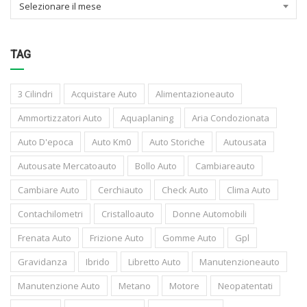
Selezionare il mese
TAG
3 Cilindri
Acquistare Auto
Alimentazioneauto
Ammortizzatori Auto
Aquaplaning
Aria Condozionata
Auto D'epoca
Auto Km0
Auto Storiche
Autousata
Autousate Mercatoauto
Bollo Auto
Cambiareauto
Cambiare Auto
Cerchiauto
Check Auto
Clima Auto
Contachilometri
Cristalloauto
Donne Automobili
Frenata Auto
Frizione Auto
Gomme Auto
Gpl
Gravidanza
Ibrido
Libretto Auto
Manutenzioneauto
Manutenzione Auto
Metano
Motore
Neopatentati