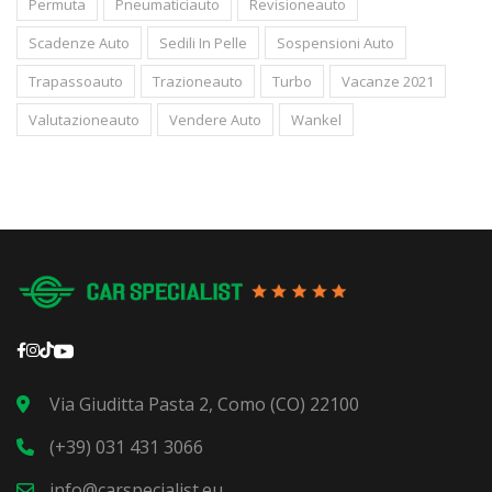
Permuta
Pneumaticiauto
Revisioneauto
Scadenze Auto
Sedili In Pelle
Sospensioni Auto
Trapassoauto
Trazioneauto
Turbo
Vacanze 2021
Valutazioneauto
Vendere Auto
Wankel
Via Giuditta Pasta 2, Como (CO) 22100
(+39) 031 431 3066
info@carspecialist.eu