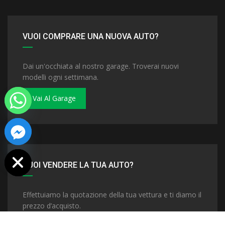
VUOI COMPRARE UNA NUOVA AUTO?
Dai un'occhiata al nostro garage. Troverai nuovi
modelli ogni settimana.
Vai Al Garage
 chaty
VUOI VENDERE LA TUA AUTO?
Effettuiamo la quotazione della tua vettura e ti diamo il
prezzo d’acquisto.