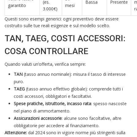
(es.
Bassa
Presente
m
garantito
mesi
3.000€)
r
Questi sono esempi generici: ogni preventivo deve essere
costruito sulle tue reali esigenze e sul modello scelto.
TAN, TAEG, COSTI ACCESSORI:
COSA CONTROLLARE
Quando valuti un’offerta, verifica sempre:
TAN
(tasso annuo nominale): misura il tasso di interesse
puro.
TAEG
(tasso annuo effettivo globale): comprende tutti i
costi accessori, obbligatori e facoltativi.
Spese pratiche, istruttorie, incasso rata
: spesso nascoste
nel piano di ammortamento.
Assicurazioni accessorie
: alcune sono facoltative, altre
obbligatorie per accedere al finanziamento.
Attenzione:
dal 2024 sono in vigore norme più stringenti sulla