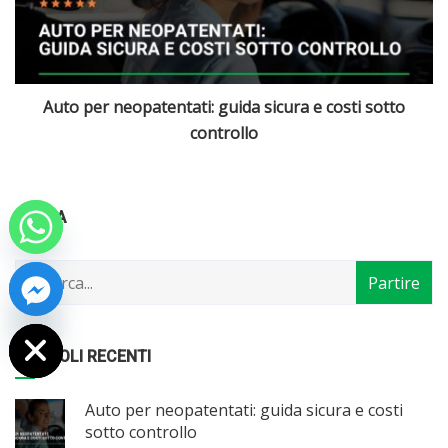
SUV compatti e crossover: i leader del mercato italiano
Categorie
Articoli
CERCA
per
mese
 chaty
ARTICOLI RECENTI
Auto per neopatentati: guida sicura e costi
sotto controllo