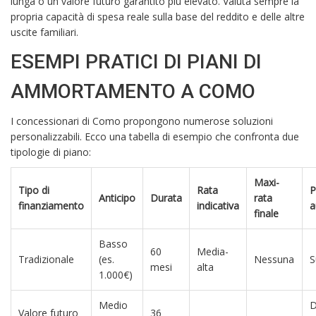
lunga o un valore futuro garantito più elevato. Valuta sempre la
propria capacità di spesa reale sulla base del reddito e delle altre
uscite familiari.
ESEMPI PRATICI DI PIANI DI
AMMORTAMENTO A COMO
I concessionari di Como propongono numerose soluzioni
personalizzabili. Ecco una tabella di esempio che confronta due
tipologie di piano:
Maxi-
Tipo di
Rata
P
Anticipo
Durata
rata
finanziamento
indicativa
a
finale
Basso
60
Media-
Tradizionale
(es.
Nessuna
S
mesi
alta
1.000€)
Medio
Valore futuro
36