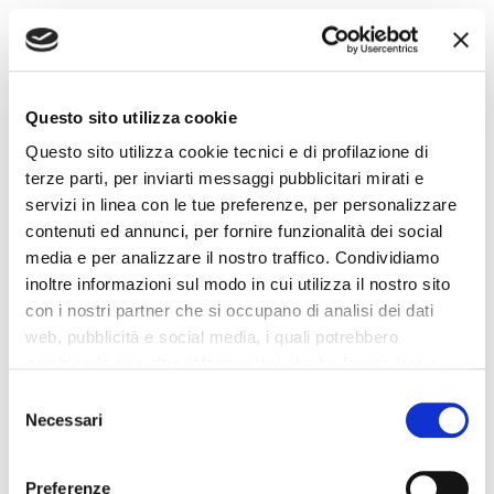
ESEMPI DI SIMULAZIONI
ANTICIPO-BASSO VS ANTICIPO-
ALTO
Questo sito utilizza cookie
Questo sito utilizza cookie tecnici e di profilazione di
Per capire l’impatto dell’anticipo sulla rata, considera queste
terze parti, per inviarti messaggi pubblicitari mirati e
simulazioni indicative:
servizi in linea con le tue preferenze, per personalizzare
contenuti ed annunci, per fornire funzionalità dei social
Importo
Rata
Interessi
Anticipo
Durata
finanziato
mensile
totali
media e per analizzare il nostro traffico. Condividiamo
inoltre informazioni sul modo in cui utilizza il nostro sito
Basso
60
Più
con i nostri partner che si occupano di analisi dei dati
11.000€
Più alta
(1.000€)
mesi
elevati
web, pubblicità e social media, i quali potrebbero
combinarle con altre informazioni che ha fornito loro o
Alto (4.000€
60
Più
8.000€
Inferiori
che hanno raccolto dal suo utilizzo dei loro servizi. La
Consent
con permuta)
mesi
bassa
mera chiusura del banner non comporta l’accettazione
Necessari
Selection
Questi valori sono indicativi: per un calcolo preciso rivolgiti
dei cookie e atre tecnologie. Vedi la nostra
cookie
sempre a un esperto presso il concessionario di fiducia.
policy
.
Preferenze