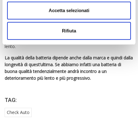
subiscono un deterioramento nel tempo e hanno un ciclo di vita
che è di circa 4 o 5 anni.
Accetta selezionati
Le batterie inoltre non amano molto il freddo
. Sono infatti più
soggette a perdere la propria capacità le auto che sono tenute
Rifiuta
all’esterno. Se abbiamo invece un auto che viene tenuta
all’interno di un garage, il deterioramento della batteria sarà più
lento.
La qualità della batteria dipende anche dalla marca e quindi dalla
longevità di quest’ultima. Se abbiamo infatti una batteria di
buona qualità tendenzialmente andrà incontro a un
deterioramento più lento e più progressivo.
TAG:
Check Auto