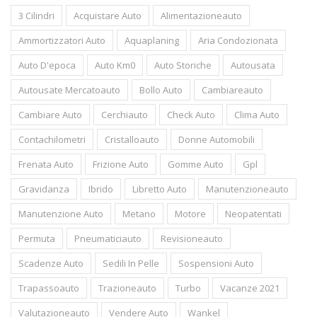
3 Cilindri
Acquistare Auto
Alimentazioneauto
Ammortizzatori Auto
Aquaplaning
Aria Condozionata
Auto D'epoca
Auto Km0
Auto Storiche
Autousata
Autousate Mercatoauto
Bollo Auto
Cambiareauto
Cambiare Auto
Cerchiauto
Check Auto
Clima Auto
Contachilometri
Cristalloauto
Donne Automobili
Frenata Auto
Frizione Auto
Gomme Auto
Gpl
Gravidanza
Ibrido
Libretto Auto
Manutenzioneauto
Manutenzione Auto
Metano
Motore
Neopatentati
Permuta
Pneumaticiauto
Revisioneauto
Scadenze Auto
Sedili In Pelle
Sospensioni Auto
Trapassoauto
Trazioneauto
Turbo
Vacanze 2021
Valutazioneauto
Vendere Auto
Wankel