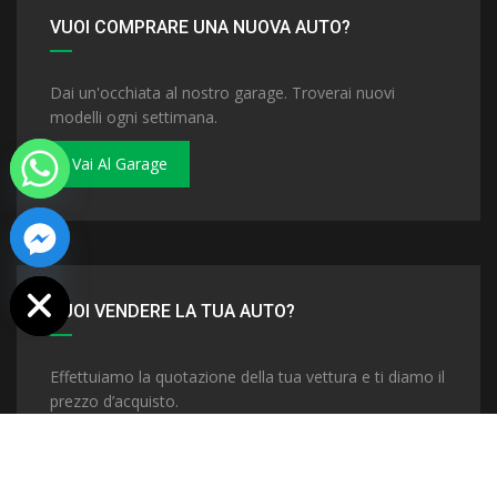
VUOI COMPRARE UNA NUOVA AUTO?
Dai un'occhiata al nostro garage. Troverai nuovi
modelli ogni settimana.
Vai Al Garage
 chaty
VUOI VENDERE LA TUA AUTO?
Effettuiamo la quotazione della tua vettura e ti diamo il
prezzo d’acquisto.
Vendi La Tua Auto