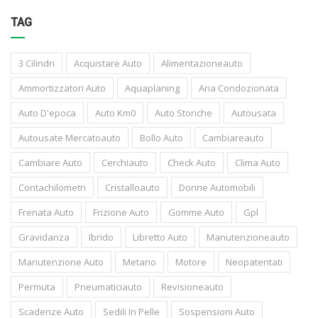
TAG
3 Cilindri
Acquistare Auto
Alimentazioneauto
Ammortizzatori Auto
Aquaplaning
Aria Condozionata
Auto D'epoca
Auto Km0
Auto Storiche
Autousata
Autousate Mercatoauto
Bollo Auto
Cambiareauto
Cambiare Auto
Cerchiauto
Check Auto
Clima Auto
Contachilometri
Cristalloauto
Donne Automobili
Frenata Auto
Frizione Auto
Gomme Auto
Gpl
Gravidanza
Ibrido
Libretto Auto
Manutenzioneauto
Manutenzione Auto
Metano
Motore
Neopatentati
Permuta
Pneumaticiauto
Revisioneauto
Scadenze Auto
Sedili In Pelle
Sospensioni Auto