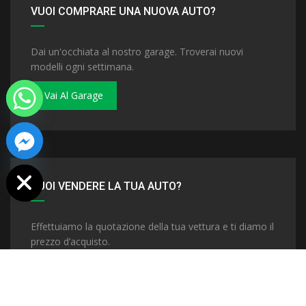
VUOI COMPRARE UNA NUOVA AUTO?
Dai un'occhiata al nostro garage. Troverai nuovi
modelli ogni settimana.
Vai Al Garage
 chaty
VUOI VENDERE LA TUA AUTO?
Effettuiamo la quotazione della tua vettura e ti diamo il
prezzo d’acquisto.
Vendi La Tua Auto