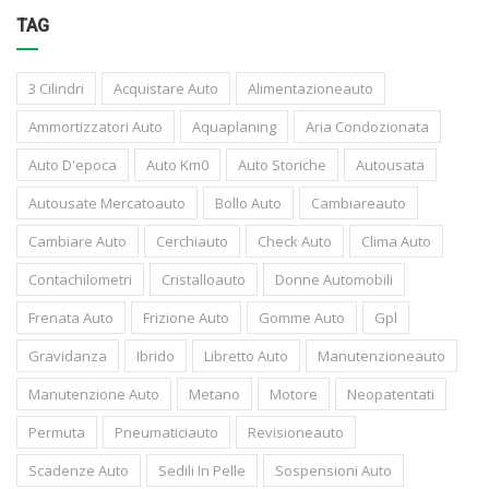
TAG
3 Cilindri
Acquistare Auto
Alimentazioneauto
Ammortizzatori Auto
Aquaplaning
Aria Condozionata
Auto D'epoca
Auto Km0
Auto Storiche
Autousata
Autousate Mercatoauto
Bollo Auto
Cambiareauto
Cambiare Auto
Cerchiauto
Check Auto
Clima Auto
Contachilometri
Cristalloauto
Donne Automobili
Frenata Auto
Frizione Auto
Gomme Auto
Gpl
Gravidanza
Ibrido
Libretto Auto
Manutenzioneauto
Manutenzione Auto
Metano
Motore
Neopatentati
Permuta
Pneumaticiauto
Revisioneauto
Scadenze Auto
Sedili In Pelle
Sospensioni Auto