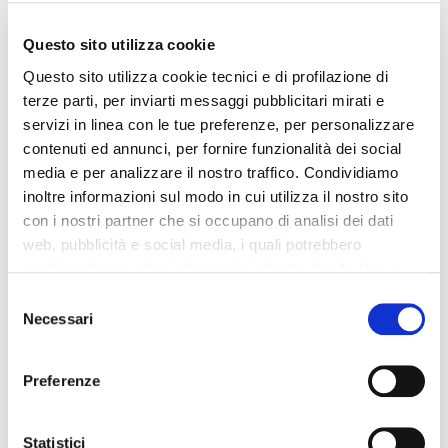
Questo sito utilizza cookie
Questo sito utilizza cookie tecnici e di profilazione di
terze parti, per inviarti messaggi pubblicitari mirati e
servizi in linea con le tue preferenze, per personalizzare
contenuti ed annunci, per fornire funzionalità dei social
media e per analizzare il nostro traffico. Condividiamo
inoltre informazioni sul modo in cui utilizza il nostro sito
con i nostri partner che si occupano di analisi dei dati
web, pubblicità e social media, i quali potrebbero
combinarle con altre informazioni che ha fornito loro o
PARCHEGGIARE
che hanno raccolto dal suo utilizzo dei loro servizi. La
Consent
mera chiusura del banner non comporta l’accettazione
Necessari
Selection
ALL’OMBRA (MA
dei cookie e atre tecnologie. Vedi la nostra
cookie
policy
.
FACENDO ATTENZIONE!)
Preferenze
Il consenso può essere espresso cliccando "Accetto
tutti” o selezionando le diverse categorie di cookies
Come ultimo aspetto protettivo, abbiamo ovviamente il
Statistici