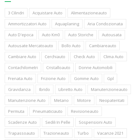
3 Cilindri
Acquistare Auto
Alimentazioneauto
Ammortizzatori Auto
Aquaplaning
Aria Condozionata
Auto D'epoca
Auto Km0
Auto Storiche
Autousata
Autousate Mercatoauto
Bollo Auto
Cambiareauto
Cambiare Auto
Cerchiauto
Check Auto
Clima Auto
Contachilometri
Cristalloauto
Donne Automobili
Frenata Auto
Frizione Auto
Gomme Auto
Gpl
Gravidanza
Ibrido
Libretto Auto
Manutenzioneauto
Manutenzione Auto
Metano
Motore
Neopatentati
Permuta
Pneumaticiauto
Revisioneauto
Scadenze Auto
Sedili In Pelle
Sospensioni Auto
Trapassoauto
Trazioneauto
Turbo
Vacanze 2021