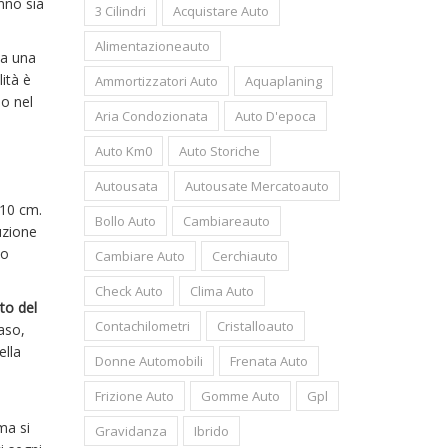
nno sia
3 Cilindri
Acquistare Auto
Alimentazioneauto
ha una
ità è
Ammortizzatori Auto
Aquaplaning
lo nel
Aria Condozionata
Auto D'epoca
Auto Km0
Auto Storiche
Autousata
Autousate Mercatoauto
 10 cm.
Bollo Auto
Cambiareauto
uzione
mo
Cambiare Auto
Cerchiauto
Check Auto
Clima Auto
to del
Contachilometri
Cristalloauto
caso,
ella
Donne Automobili
Frenata Auto
Frizione Auto
Gomme Auto
Gpl
ma si
Gravidanza
Ibrido