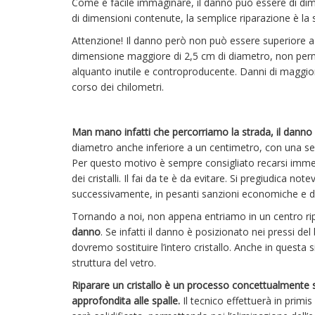
Come è facile immaginare, il danno può essere di dime
di dimensioni contenute, la semplice riparazione è la
Attenzione! Il danno però non può essere superiore a
dimensione maggiore di 2,5 cm di diametro, non perme
alquanto inutile e controproducente. Danni di maggiori 
corso dei chilometri.
Man mano infatti che percorriamo la strada, il dann
diametro anche inferiore a un centimetro, con una s
Per questo motivo è sempre consigliato recarsi immed
dei cristalli. Il fai da te è da evitare. Si pregiudic
successivamente, in pesanti sanzioni economiche e de
Tornando a noi, non appena entriamo in un centro r
danno
. Se infatti il danno è posizionato nei pressi de
dovremo sostituire l’intero cristallo. Anche in questa 
struttura del vetro.
Riparare un cristallo è un processo concettualmente
approfondita alle spalle.
Il tecnico effettuerà in primis