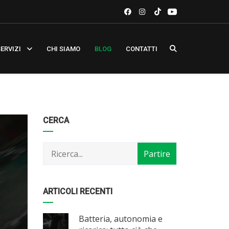
ERVIZI
CHI SIAMO
BLOG
CONTATTI
Categorie
Articoli
CERCA
per
mese
ARTICOLI RECENTI
Batteria, autonomia e