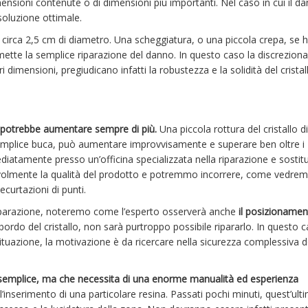
nsioni contenute o di dimensioni più importanti. Nel caso in cui il da
 soluzione ottimale.
 circa 2,5 cm di diametro. Una scheggiatura, o una piccola crepa, se 
tte la semplice riparazione del danno. In questo caso la discrezional
dimensioni, pregiudicano infatti la robustezza e la solidità del cristal
o potrebbe aumentare sempre di più.
Una piccola rottura del cristallo di
emplice buca, può aumentare improvvisamente e superare ben oltre i
iatamente presso un’officina specializzata nella riparazione e sostit
a notevolmente la qualità del prodotto e potremmo incorrere, come vedre
curtazioni di punti.
iparazione, noteremo come l’esperto osserverà anche
il posizionamen
l bordo del cristallo, non sarà purtroppo possibile ripararlo. In questo 
situazione, la motivazione è da ricercare nella sicurezza complessiva d
 semplice, ma che necessita di una enorme manualità ed esperienza
 l’inserimento di una particolare resina. Passati pochi minuti, quest’ulti