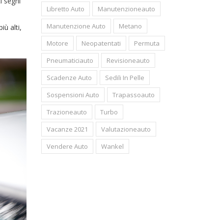
i segni
Libretto Auto
Manutenzioneauto
Manutenzione Auto
Metano
ù alti,
Motore
Neopatentati
Permuta
Pneumaticiauto
Revisioneauto
Scadenze Auto
Sedili In Pelle
Sospensioni Auto
Trapassoauto
Trazioneauto
Turbo
Vacanze 2021
Valutazioneauto
Vendere Auto
Wankel