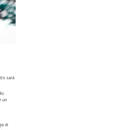
tto sarà
llo
è un
ia di