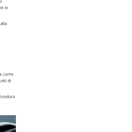
i
he in
alla
zia come
nti di
rocedura