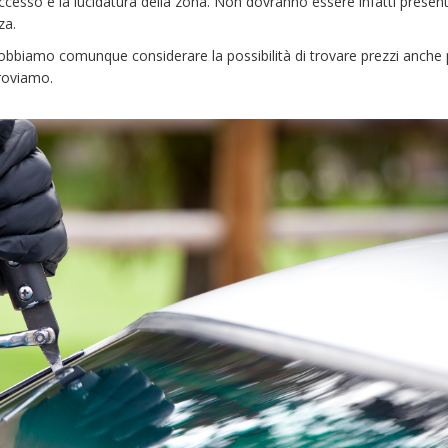
eccesso e la lucidatura della zona. Non dovranno essere infatti present
za.
Dobbiamo comunque considerare la possibilità di trovare prezzi anche pi
troviamo.