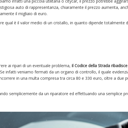
mo infatti una piccola utilitaria o citycar, il prezzo potrebbe aggirars
stigiosa auto di rappresentanza, chiaramente il prezzo aumenta, anc
amente il migliaio di euro.
e qual è il valor medio di un cristallo, in quanto dipende totalmente d
re ai ripari di un eventuale problema,
il Codice della Strada ribadisce
 Se infatti veniamo fermati da un organo di controllo, il quale eviden
ncorrere in una multa compresa tra circa 80 e 330 euro, oltre a due pu
dando semplicemente da un riparatore ed effettuando una semplice p