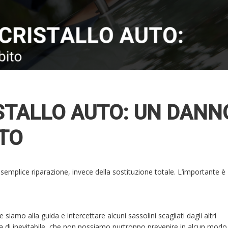
STALLO AUTO: UN DANN
ITO
 semplice riparazione, invece della sostituzione totale. L’importante è
siamo alla guida e intercettare alcuni sassolini scagliati dagli altri
a di inevitabile, che non possiamo purtroppo prevenire in alcun modo