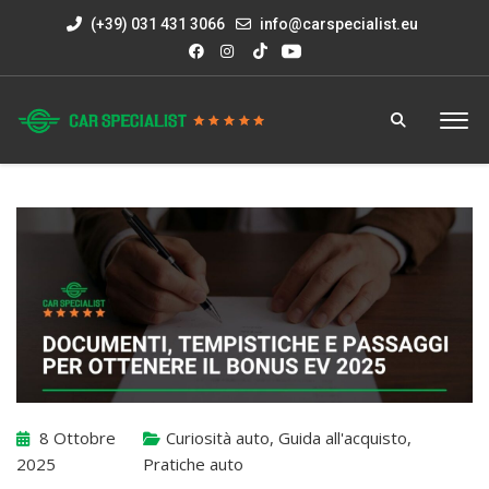
(+39) 031 431 3066
info@carspecialist.eu
8 Ottobre
Curiosità auto
,
Guida all'acquisto
,
2025
Pratiche auto