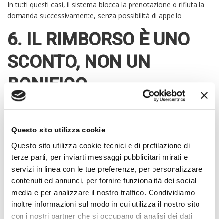
In tutti questi casi, il sistema blocca la prenotazione o rifiuta la
domanda successivamente, senza possibilità di appello
6. IL RIMBORSO È UNO
SCONTO, NON UN
BONIFICO
Una delle domande più comuni riguarda le modalità del
rimborso:
non si riceve un bonifico
dallo Stato, ma lo sconto
viene
applicato direttamente sul prezzo d’acquisto
dal
Questo sito utilizza cookie
concessionario, che anticipa il contributo e verrà poi rimborsato.
Questo sito utilizza cookie tecnici e di profilazione di
Ciò significa che l’utente paga già un prezzo scontato. Tuttavia,
terze parti, per inviarti messaggi pubblicitari mirati e
in caso di mancata approvazione della domanda da parte di
servizi in linea con le tue preferenze, per personalizzare
Sogei, il concessionario può chiedere il
rimborso della differenza
contenuti ed annunci, per fornire funzionalità dei social
al cliente.
media e per analizzare il nostro traffico. Condividiamo
inoltre informazioni sul modo in cui utilizza il nostro sito
7. CASI PARTICOLARI:
con i nostri partner che si occupano di analisi dei dati