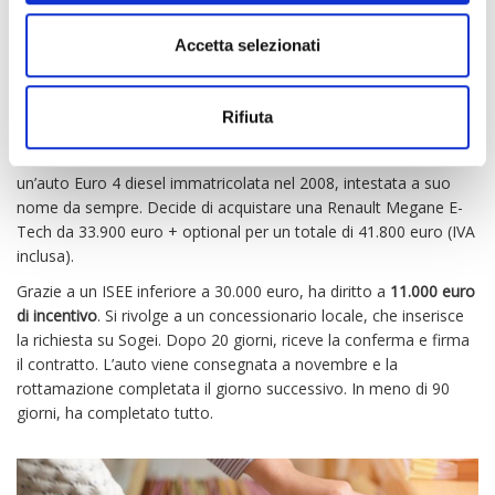
8. UN ESEMPIO PRATICO:
MARCO, ACQUIRENTE A
Accetta selezionati
COMO
Rifiuta
Marco vive a Como, all’interno di un’Area Urbana Funzionale. Ha
un’auto Euro 4 diesel immatricolata nel 2008, intestata a suo
nome da sempre. Decide di acquistare una Renault Megane E-
Tech da 33.900 euro + optional per un totale di 41.800 euro (IVA
inclusa).
Grazie a un ISEE inferiore a 30.000 euro, ha diritto a
11.000 euro
di incentivo
. Si rivolge a un concessionario locale, che inserisce
la richiesta su Sogei. Dopo 20 giorni, riceve la conferma e firma
il contratto. L’auto viene consegnata a novembre e la
rottamazione completata il giorno successivo. In meno di 90
giorni, ha completato tutto.