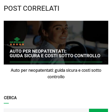
POST CORRELATI
SUV compatti e crossover: i leader del mercato italiano
Categorie
Articoli
CERCA
per
mese