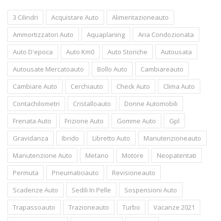
3 Cilindri
Acquistare Auto
Alimentazioneauto
Ammortizzatori Auto
Aquaplaning
Aria Condozionata
Auto D'epoca
Auto Km0
Auto Storiche
Autousata
Autousate Mercatoauto
Bollo Auto
Cambiareauto
Cambiare Auto
Cerchiauto
Check Auto
Clima Auto
Contachilometri
Cristalloauto
Donne Automobili
Frenata Auto
Frizione Auto
Gomme Auto
Gpl
Gravidanza
Ibrido
Libretto Auto
Manutenzioneauto
Manutenzione Auto
Metano
Motore
Neopatentati
Permuta
Pneumaticiauto
Revisioneauto
Scadenze Auto
Sedili In Pelle
Sospensioni Auto
Trapassoauto
Trazioneauto
Turbo
Vacanze 2021