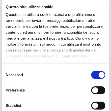
Questo sito utilizza cookie
Questo sito utilizza cookie tecnici e di profilazione di
terze parti, per inviarti messaggi pubblicitari mirati e
servizi in linea con le tue preferenze, per personalizzare
contenuti ed annunci, per fornire funzionalità dei social
media e per analizzare il nostro traffico. Condividiamo
inoltre informazioni sul modo in cui utilizza il nostro sito
I CONTROLLI
con i nostri partner che si occupano di analisi dei dati
web, pubblicità e social media, i quali potrebbero
Attenzione: consigliamo di effettuare delle verifiche per
combinarle con altre informazioni che ha fornito loro o
evidenziare eventuali problematiche di vario tipo. Ad esempio,
che hanno raccolto dal suo utilizzo dei loro servizi. La
Consent
potrebbe essere presente un fermo amministrativo
. Tale
mera chiusura del banner non comporta l’accettazione
Necessari
Selection
evenienza sussiste nel caso in cui abbiamo, ad esempio,
dei cookie e atre tecnologie. Vedi la nostra
cookie
acquistato una vettura e non abbiamo verificato la presenza in
policy
.
precedenza di fermi amministrativi. In questo caso un controllo
Preferenze
in più è sempre qualcosa di ottimale.
Il consenso può essere espresso cliccando "Accetto
tutti” o selezionando le diverse categorie di cookies
Statistici
Ricordiamo infatti che non è possibile effettuare la rottamazione