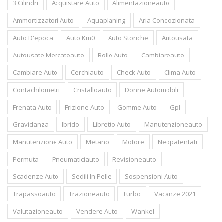
3 Cilindri
Acquistare Auto
Alimentazioneauto
Ammortizzatori Auto
Aquaplaning
Aria Condozionata
Auto D'epoca
Auto Km0
Auto Storiche
Autousata
Autousate Mercatoauto
Bollo Auto
Cambiareauto
Cambiare Auto
Cerchiauto
Check Auto
Clima Auto
Contachilometri
Cristalloauto
Donne Automobili
Frenata Auto
Frizione Auto
Gomme Auto
Gpl
Gravidanza
Ibrido
Libretto Auto
Manutenzioneauto
Manutenzione Auto
Metano
Motore
Neopatentati
Permuta
Pneumaticiauto
Revisioneauto
Scadenze Auto
Sedili In Pelle
Sospensioni Auto
Trapassoauto
Trazioneauto
Turbo
Vacanze 2021
Valutazioneauto
Vendere Auto
Wankel