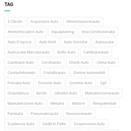
TAG
3 Cilindri
Acquistare Auto
Alimentazioneauto
Ammortizzatori Auto
Aquaplaning
Aria Condozionata
Auto D'epoca
Auto Km0
Auto Storiche
Autousata
Autousate Mercatoauto
Bollo Auto
Cambiareauto
Cambiare Auto
Cerchiauto
Check Auto
Clima Auto
Contachilometri
Cristalloauto
Donne Automobili
Frenata Auto
Frizione Auto
Gomme Auto
Gpl
Gravidanza
Ibrido
Libretto Auto
Manutenzioneauto
Manutenzione Auto
Metano
Motore
Neopatentati
Permuta
Pneumaticiauto
Revisioneauto
Scadenze Auto
Sedili In Pelle
Sospensioni Auto