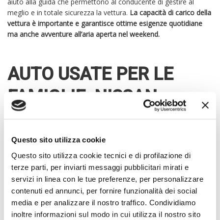
aiuto alla guida che permettono al conducente di gestire al
meglio e in totale sicurezza la vettura.
La capacità di carico della
vettura è importante e garantisce ottime esigenze quotidiane
ma anche avventure all’aria aperta nel weekend.
AUTO USATE PER LE
FAMIGLIE: NISSAN
QASHQAI
Questo sito utilizza cookie
Un Suv dalle grandi dimensioni che è perfetto per essere
utilizzato dalla famiglia nella quotidianità in città è sicuramente il
Questo sito utilizza cookie tecnici e di profilazione di
Qashqai.
Nissan è sinonimo di qualità realizzativa e costi
terze parti, per inviarti messaggi pubblicitari mirati e
contenuti.
Affidabile e con dotazioni tecnologiche di sicurezza
servizi in linea con le tue preferenze, per personalizzare
innovative, questo veicolo è sicuramente molto confortevole e
contenuti ed annunci, per fornire funzionalità dei social
perfetto per le famiglie numerose. Ogni viaggio è reso piacevole
media e per analizzare il nostro traffico. Condividiamo
e
sicuro grazie alle notevoli innovazioni introdotte man mano
inoltre informazioni sul modo in cui utilizza il nostro sito
dalla casa nipponica Automotive.