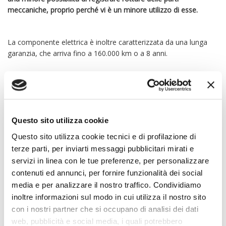
meccaniche, proprio perché vi è un minore utilizzo di esse.
La componente elettrica è inoltre caratterizzata da una lunga
garanzia, che arriva fino a 160.000 km o a 8 anni.
AUTO IBRIDE:
ESPERIENZA DI GUIDA
Questo sito utilizza cookie
MIGLIORATA
Questo sito utilizza cookie tecnici e di profilazione di
terze parti, per inviarti messaggi pubblicitari mirati e
servizi in linea con le tue preferenze, per personalizzare
Le auto ibride sono caratterizzate da un’esperienza di guida
contenuti ed annunci, per fornire funzionalità dei social
davvero molto importante e migliorata rispetto alla primissima
media e per analizzare il nostro traffico. Condividiamo
ibrida
, ovvero la Toyota Prius. Le auto ibride attuali riescono a
inoltre informazioni sul modo in cui utilizza il nostro sito
far viaggiare il conducente in modo totalmente rilassato, senza
con i nostri partner che si occupano di analisi dei dati
alcuna problematica di alcun tipo. Sembra quasi di essere fermi,
in quanto non vi è produzione di rumore se la vettura circola con
web, pubblicità e social media, i quali potrebbero