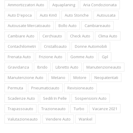
Ammortizzatori Auto
Aquaplaning
Aria Condozionata
Auto D'epoca
Auto Km0
Auto Storiche
Autousata
Autousate Mercatoauto
Bollo Auto
Cambiareauto
Cambiare Auto
Cerchiauto
Check Auto
Clima Auto
Contachilometri
Cristalloauto
Donne Automobili
Frenata Auto
Frizione Auto
Gomme Auto
Gpl
Gravidanza
Ibrido
Libretto Auto
Manutenzioneauto
Manutenzione Auto
Metano
Motore
Neopatentati
Permuta
Pneumaticiauto
Revisioneauto
Scadenze Auto
Sedili In Pelle
Sospensioni Auto
Trapassoauto
Trazioneauto
Turbo
Vacanze 2021
Valutazioneauto
Vendere Auto
Wankel