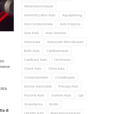
Alimentazioneauto
Ammortizzatori Auto
Aquaplaning
Aria Condozionata
Auto D'epoca
Auto Km0
Auto Storiche
Autousata
Autousate Mercatoauto
Bollo Auto
Cambiareauto
Cambiare Auto
Cerchiauto
sto
diverse
Check Auto
Clima Auto
Contachilometri
Cristalloauto
Donne Automobili
Frenata Auto
ittà.
Frizione Auto
Gomme Auto
Gpl
Gravidanza
Ibrido
tta di
Libretto Auto
Manutenzioneauto