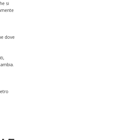
he si
samente
ne dove
ti,
cambia.
metro