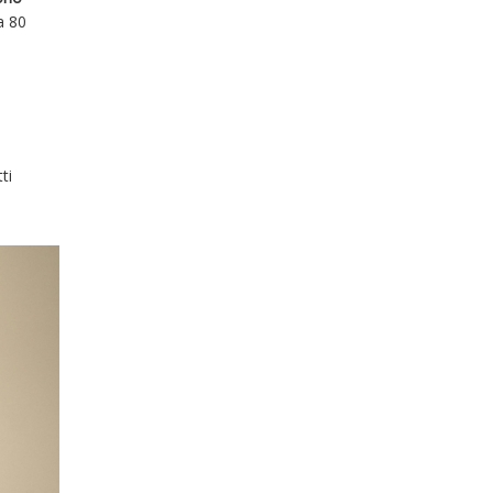
a 80
ti