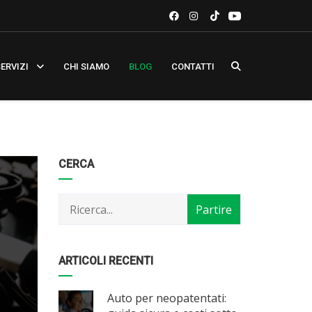
ERVIZI
CHI SIAMO
BLOG
CONTATTI
Categorie
Articoli
CERCA
per
mese
ARTICOLI RECENTI
Auto per neopatentati: