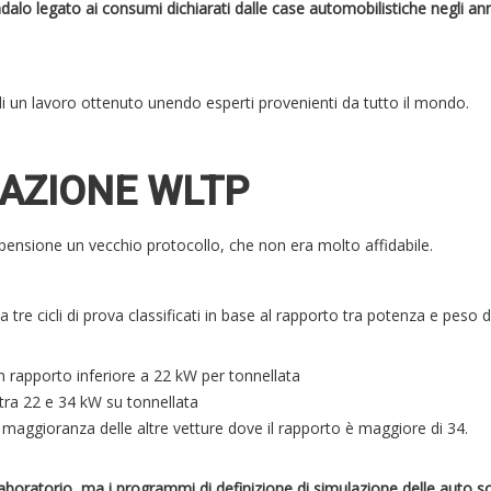
alo legato ai consumi dichiarati dalle case automobilistiche negli ann
e di un lavoro ottenuto unendo esperti provenienti da tutto il mondo.
GAZIONE WLTP
pensione un vecchio protocollo, che non era molto affidabile.
a tre cicli di prova classificati in base al rapporto tra potenza e peso d
n rapporto inferiore a 22 kW per tonnellata
 tra 22 e 34 kW su tonnellata
la maggioranza delle altre vetture dove il rapporto è maggiore di 34.
n laboratorio, ma i programmi di definizione di simulazione delle auto 