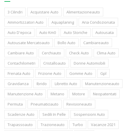
3 Cilindri
Acquistare Auto
Alimentazioneauto
Ammortizzatori Auto
Aquaplaning
Aria Condozionata
Auto D'epoca
Auto Km0
Auto Storiche
Autousata
Autousate Mercatoauto
Bollo Auto
Cambiareauto
Cambiare Auto
Cerchiauto
Check Auto
Clima Auto
Contachilometri
Cristalloauto
Donne Automobili
Frenata Auto
Frizione Auto
Gomme Auto
Gpl
Gravidanza
Ibrido
Libretto Auto
Manutenzioneauto
Manutenzione Auto
Metano
Motore
Neopatentati
Permuta
Pneumaticiauto
Revisioneauto
Scadenze Auto
Sedili In Pelle
Sospensioni Auto
Trapassoauto
Trazioneauto
Turbo
Vacanze 2021