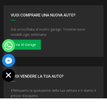
VUOI COMPRARE UNA NUOVA AUTO?
Dai un'occhiata al nostro garage. Troverai nuovi
modelli ogni settimana.
Vai Al Garage
 chaty
VUOI VENDERE LA TUA AUTO?
Effettuiamo la quotazione della tua vettura e ti diamo il
prezzo d’acquisto.
Vendi La Tua Auto