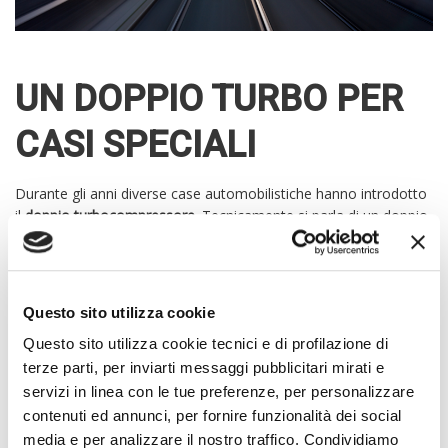
UN DOPPIO TURBO PER
CASI SPECIALI
Durante gli anni diverse case automobilistiche hanno introdotto
il
doppio turbocompressore
. Tecnicamente si parla di un doppio
turbo che entra in funzione a seconda dei diversi numeri di giri
motore.
Questo sito utilizza cookie
È inserito all’interno della categoria della geometria fissa.
Questo sito utilizza cookie tecnici e di profilazione di
terze parti, per inviarti messaggi pubblicitari mirati e
Lo scopo è quello di avere una maggiore spinta alle alte
servizi in linea con le tue preferenze, per personalizzare
velocità. Il primo turbo a compressione fissa viene utilizzato
contenuti ed annunci, per fornire funzionalità dei social
soprattutto per la spinta iniziale, ma non appena siamo arrivati
media e per analizzare il nostro traffico. Condividiamo