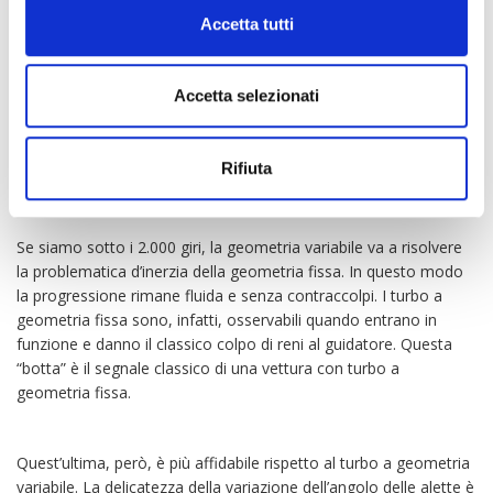
Accetta tutti
A questo punto cerchiamo di mettere ordine a tutto il discorso.
Geometria fissa o geometria variabile? Il turbo a geometria
variabile permette infatti di ottimizzare l’uscita dei gas a seconda
Accetta selezionati
del numero dei giri del motore.
Se siamo a bassi regimi, le
palette rimangono chiuse, al fine di limitare la portata del gas.
Nel momento in cui siamo invece ad alti giri, si aprono. Questo
Rifiuta
comportamento ha l’obiettivo di non ostacolare l’uscita dei gas
stessi.
Se siamo sotto i 2.000 giri, la geometria variabile va a risolvere
la problematica d’inerzia della geometria fissa. In questo modo
la progressione rimane fluida e senza contraccolpi.
I turbo a
geometria fissa sono, infatti, osservabili quando entrano in
funzione e danno il classico colpo di reni al guidatore. Questa
“botta” è il segnale classico di una vettura con turbo a
geometria fissa.
Quest’ultima, però, è più affidabile rispetto al turbo a geometria
variabile. La delicatezza della variazione dell’angolo delle alette è