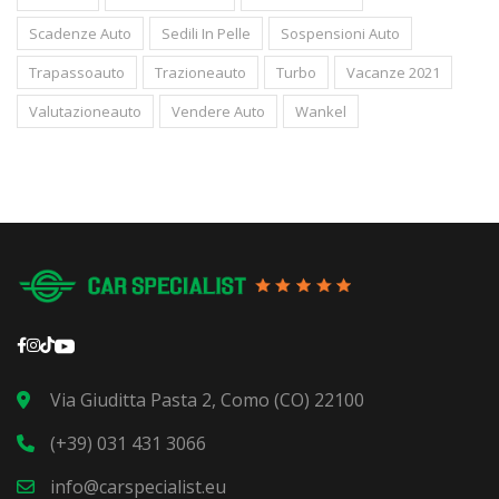
Scadenze Auto
Sedili In Pelle
Sospensioni Auto
Trapassoauto
Trazioneauto
Turbo
Vacanze 2021
Valutazioneauto
Vendere Auto
Wankel
Via Giuditta Pasta 2, Como (CO) 22100
(+39) 031 431 3066
info@carspecialist.eu