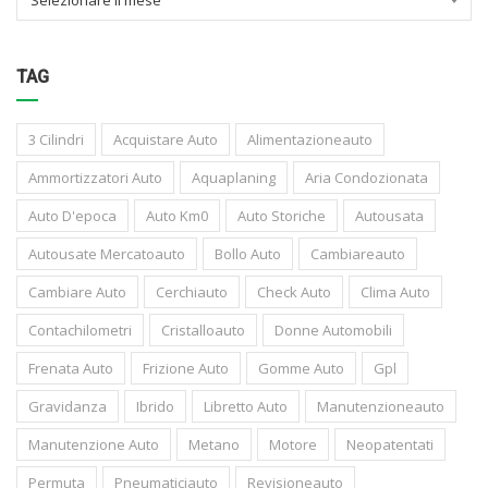
Selezionare il mese
TAG
3 Cilindri
Acquistare Auto
Alimentazioneauto
Ammortizzatori Auto
Aquaplaning
Aria Condozionata
Auto D'epoca
Auto Km0
Auto Storiche
Autousata
Autousate Mercatoauto
Bollo Auto
Cambiareauto
Cambiare Auto
Cerchiauto
Check Auto
Clima Auto
Contachilometri
Cristalloauto
Donne Automobili
Frenata Auto
Frizione Auto
Gomme Auto
Gpl
Gravidanza
Ibrido
Libretto Auto
Manutenzioneauto
Manutenzione Auto
Metano
Motore
Neopatentati
Permuta
Pneumaticiauto
Revisioneauto