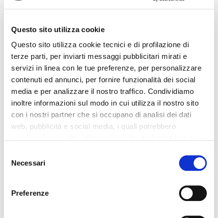
COME SCEGLIERE IL
Questo sito utilizza cookie
MIGLIOR USATO
Questo sito utilizza cookie tecnici e di profilazione di
terze parti, per inviarti messaggi pubblicitari mirati e
GARANTITO PER LE
servizi in linea con le tue preferenze, per personalizzare
contenuti ed annunci, per fornire funzionalità dei social
PROPRIE ESIGENZE
media e per analizzare il nostro traffico. Condividiamo
inoltre informazioni sul modo in cui utilizza il nostro sito
Individuare l’
auto usata garantita
ideale richiede attenzione,
con i nostri partner che si occupano di analisi dei dati
confronto e consapevolezza. Ogni acquirente ha esigenze
web, pubblicità e social media, i quali potrebbero
diverse: chi cerca la prima auto, chi desidera sostituire il veicolo
combinarle con altre informazioni che ha fornito loro o
di famiglia, chi ha bisogno di una vettura professionale o
che hanno raccolto dal suo utilizzo dei loro servizi. La
Consent
ecologica. Con il mercato 2026 sempre più ricco, la scelta è
mera chiusura del banner non comporta l’accettazione
Necessari
Selection
davvero ampia.
dei cookie e atre tecnologie. Vedi la nostra
cookie
DOVE ACQUISTARE:
policy
.
Preferenze
CONCESSIONARIA,
Il consenso può essere espresso cliccando "Accetto