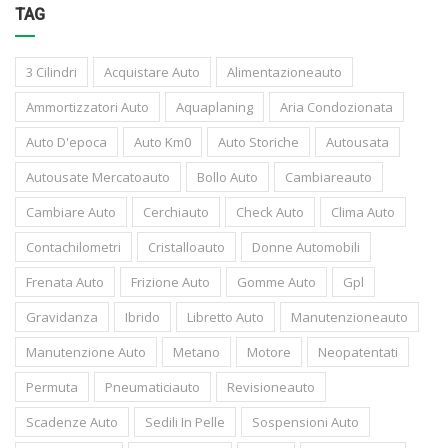
TAG
3 Cilindri
Acquistare Auto
Alimentazioneauto
Ammortizzatori Auto
Aquaplaning
Aria Condozionata
Auto D'epoca
Auto Km0
Auto Storiche
Autousata
Autousate Mercatoauto
Bollo Auto
Cambiareauto
Cambiare Auto
Cerchiauto
Check Auto
Clima Auto
Contachilometri
Cristalloauto
Donne Automobili
Frenata Auto
Frizione Auto
Gomme Auto
Gpl
Gravidanza
Ibrido
Libretto Auto
Manutenzioneauto
Manutenzione Auto
Metano
Motore
Neopatentati
Permuta
Pneumaticiauto
Revisioneauto
Scadenze Auto
Sedili In Pelle
Sospensioni Auto