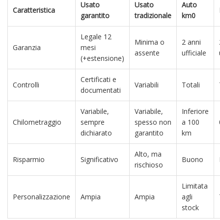
Usato
Usato
Auto
Caratteristica
garantito
tradizionale
km0
Legale 12
Minima o
2 anni
Garanzia
mesi
assente
ufficiale
(+estensione)
Certificati e
Controlli
Variabili
Totali
documentati
Variabile,
Variabile,
Inferiore
Chilometraggio
sempre
spesso non
a 100
dichiarato
garantito
km
Alto, ma
Risparmio
Significativo
Buono
rischioso
Limitata
Personalizzazione
Ampia
Ampia
agli
stock