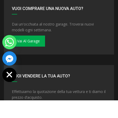
VUOI COMPRARE UNA NUOVA AUTO?
Dai un'occhiata al nostro garage. Troverai nuovi
modelli ogni settimana.
Vai Al Garage
 chaty
VUOI VENDERE LA TUA AUTO?
Effettuiamo la quotazione della tua vettura e ti diamo il
prezzo d’acquisto.
Vendi La Tua Auto