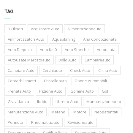
TAG
3 Cilindri
Acquistare Auto
Alimentazioneauto
Ammortizzatori Auto
Aquaplaning
Aria Condozionata
Auto D'epoca
Auto Km0
Auto Storiche
Autousata
Autousate Mercatoauto
Bollo Auto
Cambiareauto
Cambiare Auto
Cerchiauto
Check Auto
Clima Auto
Contachilometri
Cristalloauto
Donne Automobili
Frenata Auto
Frizione Auto
Gomme Auto
Gpl
Gravidanza
Ibrido
Libretto Auto
Manutenzioneauto
Manutenzione Auto
Metano
Motore
Neopatentati
Permuta
Pneumaticiauto
Revisioneauto
Scadenze Auto
Sedili In Pelle
Sospensioni Auto