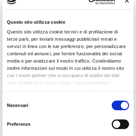
soldi e ugualmente effettuare una sosta.
Nell’eventualità che fossimo davvero molto precisi, potremmo
prevedere le soste ancora prima di partire in modo da non
Questo sito utilizza cookie
pensarci durante il viaggio.
Potrebbe essere un aspetto un po’
Questo sito utilizza cookie tecnici e di profilazione di
complicato da mettere in pratica, ma sicuramente è davvero
terze parti, per inviarti messaggi pubblicitari mirati e
molto pratico.
servizi in linea con le tue preferenze, per personalizzare
contenuti ed annunci, per fornire funzionalità dei social
media e per analizzare il nostro traffico. Condividiamo
inoltre informazioni sul modo in cui utilizza il nostro sito
con i nostri partner che si occupano di analisi dei dati
web, pubblicità e social media, i quali potrebbero
combinarle con altre informazioni che ha fornito loro o
che hanno raccolto dal suo utilizzo dei loro servizi. La
Consent
mera chiusura del banner non comporta l’accettazione
Necessari
Selection
dei cookie e atre tecnologie. Vedi la nostra
cookie
policy
.
Preferenze
Il consenso può essere espresso cliccando "Accetto