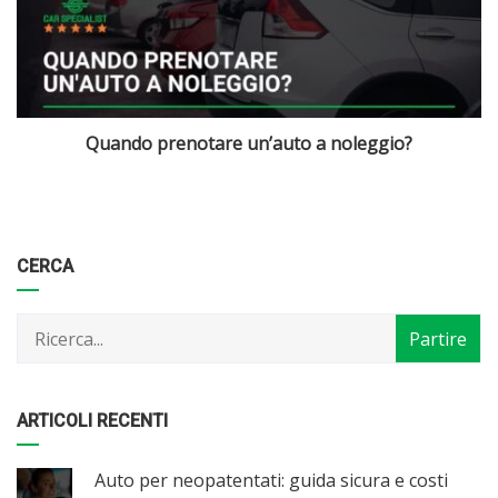
Quanto costa noleggiare un’auto per 4 giorni?
Categorie
Articoli
CERCA
per
mese
ARTICOLI RECENTI
Auto per neopatentati: guida sicura e costi