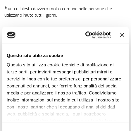
È una richiesta davvero molto comune nelle persone che
utilizzano l’auto tutti i giorni.
Ovviamente
è tecnicamente possibile effettuare un noleggio
lungo termine senza anticipo
. Si tratta di una situazione
tecnicamente fattibile, ma chiaramente ogni singola auto può
ricevere e beneficiare di diverse offerte.
Questo sito utilizza cookie
Questo sito utilizza cookie tecnici e di profilazione di
Tutto dipende dalle necessità delle persone sia in termini
terze parti, per inviarti messaggi pubblicitari mirati e
chilometrici sia in termini di disponibilità a pagare.
servizi in linea con le tue preferenze, per personalizzare
contenuti ed annunci, per fornire funzionalità dei social
media e per analizzare il nostro traffico. Condividiamo
Dopo aver scelto il segmento automobilistico sul quale
inoltre informazioni sul modo in cui utilizza il nostro sito
vogliamo attingere per entrare in possesso di un’auto, ecco che
con i nostri partner che si occupano di analisi dei dati
andremo a decidere con il consulente quale sia la formula
web, pubblicità e social media, i quali potrebbero
economica più conveniente.
combinarle con altre informazioni che ha fornito loro o
che hanno raccolto dal suo utilizzo dei loro servizi. La
Consent