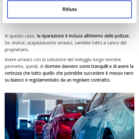
di piccoli danni alla vettura
. Dato che le assicurazioni coprono
anche le piccole sportellate ricevute nei parcheggi, ecco che non
Rifiuta
dobbiamo preoccuparci molto.
In questo caso,
la riparazione è inclusa all’interno delle polizze.
Se, invece, acquistassimo un’auto, sarebbe tutto a carico del
proprietario.
Avere un’auto con la soluzione del noleggio lungo termine
permette, quindi, di
dormire davvero sonni tranquilli e di avere la
certezza che tutto quello che potrebbe succedere è messo nero
su bianco e regolamentato da un regolare contratto.