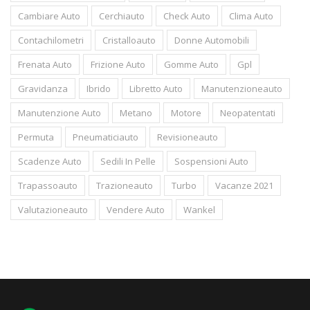
Cambiare Auto
Cerchiauto
Check Auto
Clima Auto
Contachilometri
Cristalloauto
Donne Automobili
Frenata Auto
Frizione Auto
Gomme Auto
Gpl
Gravidanza
Ibrido
Libretto Auto
Manutenzioneauto
Manutenzione Auto
Metano
Motore
Neopatentati
Permuta
Pneumaticiauto
Revisioneauto
Scadenze Auto
Sedili In Pelle
Sospensioni Auto
Trapassoauto
Trazioneauto
Turbo
Vacanze 2021
Valutazioneauto
Vendere Auto
Wankel