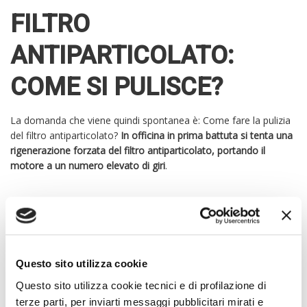
FILTRO
ANTIPARTICOLATO:
COME SI PULISCE?
La domanda che viene quindi spontanea è: Come fare la pulizia
del filtro antiparticolato?
In officina in prima battuta si tenta una
rigenerazione forzata del filtro antiparticolato, portando il
motore a un numero elevato di giri
.
Mantenendo la vettura ferma per circa 10 minuti, il motore
viene portato a circa 3000 giri si aggiunge un additivo
professionale per la rigenerazione. Normalmente questa strada
porta quasi sempre a una soluzione ottimale della
Questo sito utilizza cookie
problematica.
Questo sito utilizza cookie tecnici e di profilazione di
terze parti, per inviarti messaggi pubblicitari mirati e