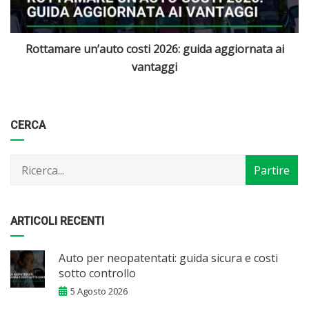
Quali sono le migliori auto elettriche disponibili in Italia
Categorie
Articoli
CERCA
per
mese
ARTICOLI RECENTI
Auto per neopatentati: guida sicura e costi
sotto controllo
5 Agosto 2026