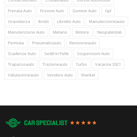
Contachilometri
Cristalloauto
Donne Automobili
Frenata Auto
Frizione Auto
Gomme Auto
Gpl
Gravidanza
Ibrido
Libretto Auto
Manutenzioneauto
Manutenzione Auto
Metano
Motore
Neopatentati
Permuta
Pneumaticiauto
Revisioneauto
Scadenze Auto
Sedili In Pelle
Sospensioni Auto
Trapassoauto
Trazioneauto
Turbo
Vacanze 2021
Valutazioneauto
Vendere Auto
Wankel