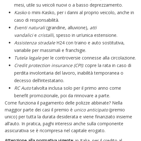
mesi, utile su veicoli nuovi o a basso deprezzamento.
Kasko
o mini-Kasko, per i danni al proprio veicolo, anche in
caso di responsabilità.
Eventi naturali
(grandine, alluvione),
atti
vandalici
e
cristalli
, spesso in un’unica estensione.
Assistenza stradale
H24 con traino e auto sostitutiva,
variabile per massimali e franchigie.
Tutela legale
per le controversie connesse alla circolazione.
Credit protection insurance (CPI)
: copre la rata in caso di
perdita involontaria del lavoro, inabilità temporanea o
decesso dell’intestatario.
RC Auto
talvolta inclusa solo per il primo anno come
benefit promozionale, poi da rinnovare a parte.
Come funziona il pagamento delle polizze abbinate? Nella
maggior parte dei casi il premio è
unico anticipato
(premio
unico) per tutta la durata desiderata e viene finanziato insieme
all’auto. In pratica, paghi interessi anche sulla componente
assicurativa se è ricompresa nel capitale erogato.
Attenzione alla normativa vigente
: in Italia, per il credito al