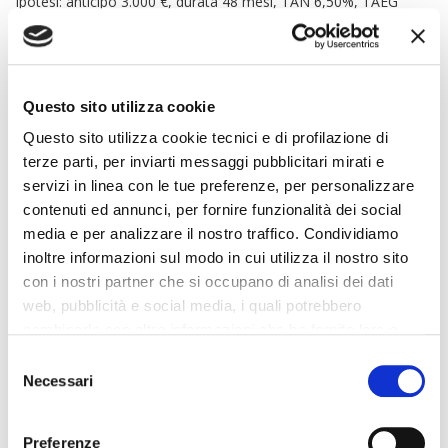
Ipotesi: anticipo 3.000 €, durata 48 mesi, TAN 6,50%, TAEG
7,20% senza pacchetto; furto/incendio + eventi naturali + cristalli
650 €/anno; CPI 180 €/anno. Valori medi e arrotondati.
Rata
Costo
Costo totale
Questo sito utilizza cookie
Soluzione
mensile
assicurazioni
stimato
stimata
Questo sito utilizza cookie tecnici e di profilazione di
terze parti, per inviarti messaggi pubblicitari mirati e
Premio unico
Circa 17.500–
servizi in linea con le tue preferenze, per personalizzare
Finanziamento
2.900 € (4 anni
Circa
17.900 € di
contenuti ed annunci, per fornire funzionalità dei social
con pacchetto
di accessorie
355–
rate + 3.000 €
media e per analizzare il nostro traffico. Condividiamo
assicurazioni
+ CPI),
365 €
anticipo
inoltre informazioni sul modo in cui utilizza il nostro sito
finanziato
con i nostri partner che si occupano di analisi dei dati
Circa 15.900–
web, pubblicità e social media, i quali potrebbero
0 € nel
16.300 € di
combinarle con altre informazioni che ha fornito loro o
Finanziamento
finanziamento;
Circa
rate + 3.000 €
che hanno raccolto dal suo utilizzo dei loro servizi. La
Consent
senza
polizze pagate
320–
anticipo +
mera chiusura del banner non comporta l’accettazione
Necessari
Selection
assicurazioni
a parte anno
330 €
3.320 €
dei cookie e atre tecnologie. Vedi la nostra
cookie
per anno
polizze
policy
.
separate
Preferenze