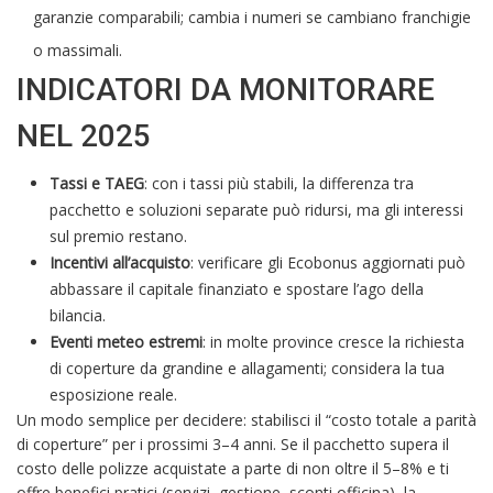
garanzie comparabili; cambia i numeri se cambiano franchigie
o massimali.
INDICATORI DA MONITORARE
NEL 2025
Tassi e TAEG
: con i tassi più stabili, la differenza tra
pacchetto e soluzioni separate può ridursi, ma gli interessi
sul premio restano.
Incentivi all’acquisto
: verificare gli Ecobonus aggiornati può
abbassare il capitale finanziato e spostare l’ago della
bilancia.
Eventi meteo estremi
: in molte province cresce la richiesta
di coperture da grandine e allagamenti; considera la tua
esposizione reale.
Un modo semplice per decidere: stabilisci il “costo totale a parità
di coperture” per i prossimi 3–4 anni. Se il pacchetto supera il
costo delle polizze acquistate a parte di non oltre il 5–8% e ti
offre benefici pratici (servizi, gestione, sconti officina), la