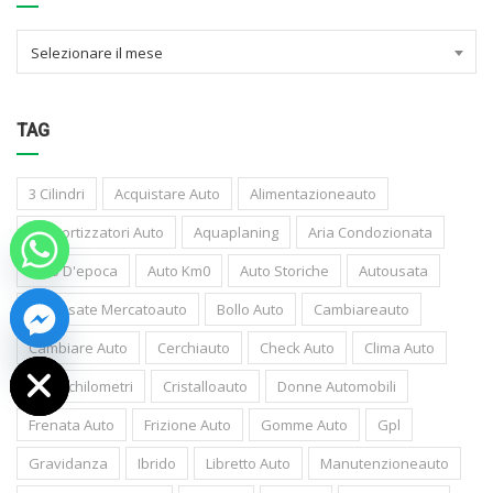
Selezionare il mese
TAG
3 Cilindri
Acquistare Auto
Alimentazioneauto
Ammortizzatori Auto
Aquaplaning
Aria Condozionata
Auto D'epoca
Auto Km0
Auto Storiche
Autousata
Autousate Mercatoauto
Bollo Auto
Cambiareauto
 chaty
Cambiare Auto
Cerchiauto
Check Auto
Clima Auto
Contachilometri
Cristalloauto
Donne Automobili
Frenata Auto
Frizione Auto
Gomme Auto
Gpl
Gravidanza
Ibrido
Libretto Auto
Manutenzioneauto