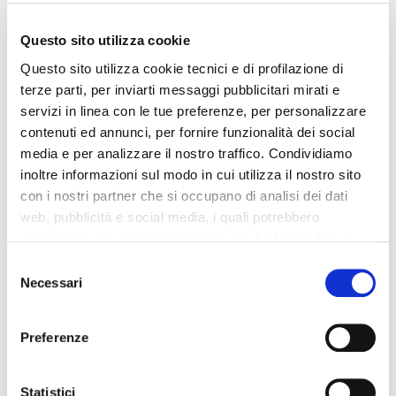
Questo sito utilizza cookie
Questo sito utilizza cookie tecnici e di profilazione di
terze parti, per inviarti messaggi pubblicitari mirati e
servizi in linea con le tue preferenze, per personalizzare
contenuti ed annunci, per fornire funzionalità dei social
media e per analizzare il nostro traffico. Condividiamo
inoltre informazioni sul modo in cui utilizza il nostro sito
EFFETTI SU
con i nostri partner che si occupano di analisi dei dati
web, pubblicità e social media, i quali potrebbero
MANEGGEVOLEZZA E
combinarle con altre informazioni che ha fornito loro o
che hanno raccolto dal suo utilizzo dei loro servizi. La
Consent
SICUREZZA
mera chiusura del banner non comporta l’accettazione
Necessari
Selection
dei cookie e atre tecnologie. Vedi la nostra
cookie
policy
.
L’ultimo grande motivo per non utilizzare il pneumatico invernale
Preferenze
in estate, è la gestione dell’auto.
Il consenso può essere espresso cliccando "Accetto
tutti” o selezionando le diverse categorie di cookies
Statistici