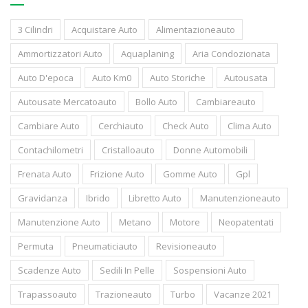
3 Cilindri
Acquistare Auto
Alimentazioneauto
Ammortizzatori Auto
Aquaplaning
Aria Condozionata
Auto D'epoca
Auto Km0
Auto Storiche
Autousata
Autousate Mercatoauto
Bollo Auto
Cambiareauto
Cambiare Auto
Cerchiauto
Check Auto
Clima Auto
Contachilometri
Cristalloauto
Donne Automobili
Frenata Auto
Frizione Auto
Gomme Auto
Gpl
Gravidanza
Ibrido
Libretto Auto
Manutenzioneauto
Manutenzione Auto
Metano
Motore
Neopatentati
Permuta
Pneumaticiauto
Revisioneauto
Scadenze Auto
Sedili In Pelle
Sospensioni Auto
Trapassoauto
Trazioneauto
Turbo
Vacanze 2021