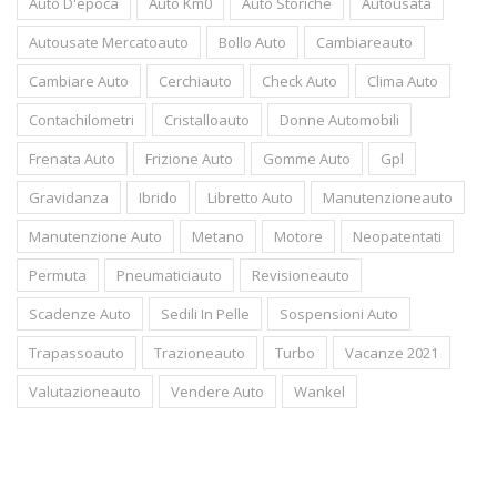
Auto D'epoca
Auto Km0
Auto Storiche
Autousata
Autousate Mercatoauto
Bollo Auto
Cambiareauto
Cambiare Auto
Cerchiauto
Check Auto
Clima Auto
Contachilometri
Cristalloauto
Donne Automobili
Frenata Auto
Frizione Auto
Gomme Auto
Gpl
Gravidanza
Ibrido
Libretto Auto
Manutenzioneauto
Manutenzione Auto
Metano
Motore
Neopatentati
Permuta
Pneumaticiauto
Revisioneauto
Scadenze Auto
Sedili In Pelle
Sospensioni Auto
Trapassoauto
Trazioneauto
Turbo
Vacanze 2021
Valutazioneauto
Vendere Auto
Wankel