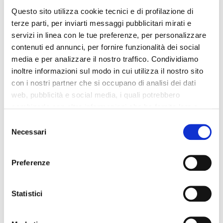
strade veloci. In questo caso, è consigliato chiamare un
Questo sito utilizza cookie tecnici e di profilazione di
carroattrezzi, al fine di non mettere a rischio la nostra vita, e
terze parti, per inviarti messaggi pubblicitari mirati e
quella delle altre persone.
servizi in linea con le tue preferenze, per personalizzare
contenuti ed annunci, per fornire funzionalità dei social
Non dobbiamo, ad ogni modo, guidare l’auto verso l’officina.
media e per analizzare il nostro traffico. Condividiamo
Ricordiamoci sempre che anche un solo metro in più, può
inoltre informazioni sul modo in cui utilizza il nostro sito
essere davvero pericoloso.
con i nostri partner che si occupano di analisi dei dati
web, pubblicità e social media, i quali potrebbero
combinarle con altre informazioni che ha fornito loro o
che hanno raccolto dal suo utilizzo dei loro servizi. La
Consent
mera chiusura del banner non comporta l’accettazione
Necessari
Selection
dei cookie e atre tecnologie. Vedi la nostra
cookie
policy
.
Preferenze
Il consenso può essere espresso cliccando "Accetto
tutti” o selezionando le diverse categorie di cookies
Statistici