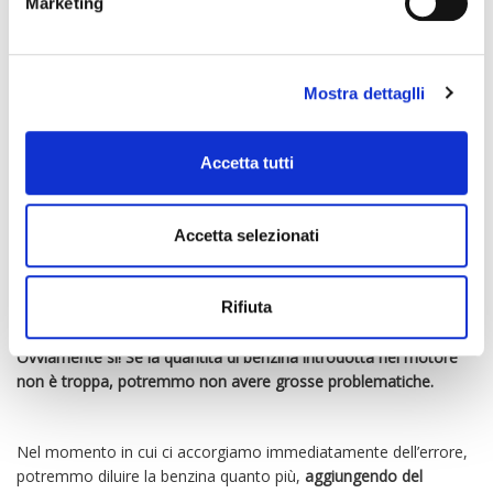
Marketing
QUALI SONO LE
Mostra dettaglli
PERCENTUALI
TOLLERATE?
Accetta tutti
Non appena arriviamo presso l’officina, possiamo ora rimanere
Accetta selezionati
abbastanza sereni che il grosso è stato fatto. Non dobbiamo
che metterci nelle mani dei meccanici.
Rifiuta
Esistono dei margini di tolleranza per questo errore?
Ovviamente sì! Se la quantità di benzina introdotta nel motore
non è troppa, potremmo non avere grosse problematiche.
Nel momento in cui ci accorgiamo immediatamente dell’errore,
potremmo diluire la benzina quanto più,
aggiungendo del