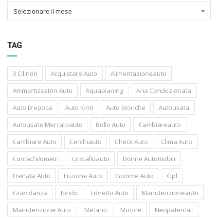
Selezionare il mese
TAG
3 Cilindri
Acquistare Auto
Alimentazioneauto
Ammortizzatori Auto
Aquaplaning
Aria Condozionata
Auto D'epoca
Auto Km0
Auto Storiche
Autousata
Autousate Mercatoauto
Bollo Auto
Cambiareauto
Cambiare Auto
Cerchiauto
Check Auto
Clima Auto
Contachilometri
Cristalloauto
Donne Automobili
Frenata Auto
Frizione Auto
Gomme Auto
Gpl
Gravidanza
Ibrido
Libretto Auto
Manutenzioneauto
Manutenzione Auto
Metano
Motore
Neopatentati