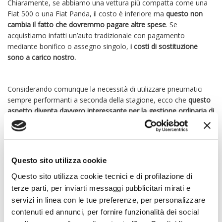
Chiaramente, se abbiamo una vettura più compatta come una
Fiat 500 o una Fiat Panda, il costo è inferiore ma
questo non
cambia il fatto che dovremmo pagare altre spese
. Se
acquistiamo infatti un’auto tradizionale con pagamento
mediante bonifico o assegno singolo,
i costi di sostituzione
sono a carico nostro.
Considerando comunque la necessità di utilizzare pneumatici
sempre performanti a seconda della stagione, ecco che
questo
aspetto diventa davvero interessante per la gestione ordinaria di
un’auto.
VANTAGGI NOLEGGIO
Questo sito utilizza cookie
Questo sito utilizza cookie tecnici e di profilazione di
LUNGO TERMINE: LA
terze parti, per inviarti messaggi pubblicitari mirati e
servizi in linea con le tue preferenze, per personalizzare
MANUTENZIONE
contenuti ed annunci, per fornire funzionalità dei social