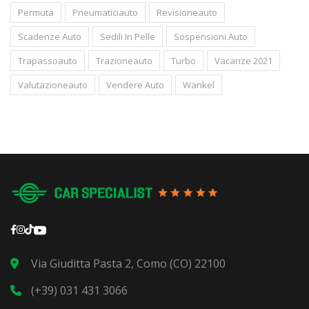
Permuta
Pneumaticiauto
Revisioneauto
Scadenze Auto
Sedili In Pelle
Sospensioni Auto
Trapassoauto
Trazioneauto
Turbo
Vacanze 2021
Valutazioneauto
Vendere Auto
Wankel
Via Giuditta Pasta 2, Como (CO) 22100
(+39) 031 431 3066