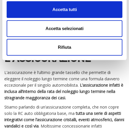
automobilista di non dover pagare alcunché in più rispetto alla
rata mensile.
Accetta tutti
Accetta selezionati
VANTAGGI NOLEGGIO
LUNGO TERMINE:
Rifiuta
L’ASSICURAZIONE
L’assicurazione è l’ultimo grande tassello che permette di
eleggere il noleggio lungo termine come una formula davvero
eccezionale per il singolo automobilista.
L’assicurazione infatti è
inclusa all’interno della rata del noleggio lungo termine nella
stragrande maggioranza dei casi.
Stiamo parlando di un’assicurazione completa, che non copre
solo la RC auto obbligatoria base, ma
tutta una serie di aspetti
integrativi come l’assicurazione cristalli, eventi atmosferici, danni
vandalici e così via
. Moltissime concessionarie infatti